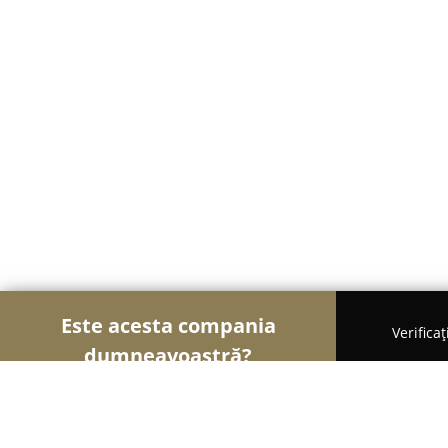
Este acesta compania
Verifica
dumneavoastră?
Șoimii Nunților
Rochii de Mireasă, Organizatori