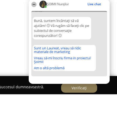
ȘOIMII Nunților
Live chat
07:33
Bună, suntem încântați să vă
ajutăm! 🙂 Vă rugăm să faceți clic pe
subiectul de conversație
corespunzător! 🙂
Sunt un Laureat, vreau să ridic
materiale de marketing
Vreau să-mi înscriu firma in proiectul
Șoimii
Am o altă problemă
e succesul dumneavoastră.
Verificați