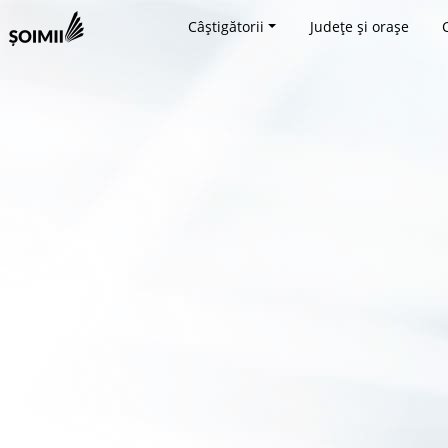
Câștigătorii
Județe și orașe