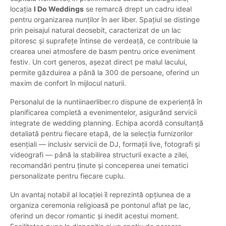
locația
I Do Weddings
se remarcă drept un cadru ideal
pentru organizarea nunților în aer liber. Spațiul se distinge
prin peisajul natural deosebit, caracterizat de un lac
pitoresc și suprafețe întinse de verdeață, ce contribuie la
crearea unei atmosfere de basm pentru orice eveniment
festiv. Un cort generos, așezat direct pe malul lacului,
permite găzduirea a până la 300 de persoane, oferind un
maxim de confort în mijlocul naturii.
Personalul de la nuntiinaerliber.ro dispune de experiență în
planificarea completă a evenimentelor, asigurând servicii
integrate de wedding planning. Echipa acordă consultanță
detaliată pentru fiecare etapă, de la selecția furnizorilor
esențiali — inclusiv servicii de DJ, formații live, fotografi și
videografi — până la stabilirea structurii exacte a zilei,
recomandări pentru ținute și conceperea unei tematici
personalizate pentru fiecare cuplu.
Un avantaj notabil al locației îl reprezintă opțiunea de a
organiza ceremonia religioasă pe pontonul aflat pe lac,
oferind un decor romantic și inedit acestui moment.