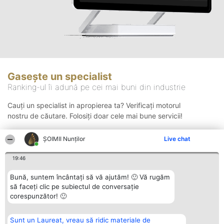
Gasește un specialist
Ranking-ul îi adună pe cei mai buni din industrie
Cauți un specialist in apropierea ta? Verificați motorul
nostru de căutare. Folosiți doar cele mai bune servicii!
ȘOIMII Nunților
Live chat
Căutare
19:46
Bună, suntem încântați să vă ajutăm! 🙂 Vă rugăm
să faceți clic pe subiectul de conversație
corespunzător! 🙂
Sunt un Laureat, vreau să ridic materiale de
Organizator Ranking
Plebiscyt
Contact