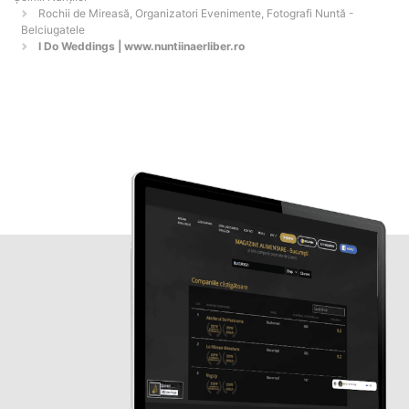
Rochii de Mireasă, Organizatori Evenimente, Fotografi Nuntă -
Belciugatele
I Do Weddings | www.nuntiinaerliber.ro