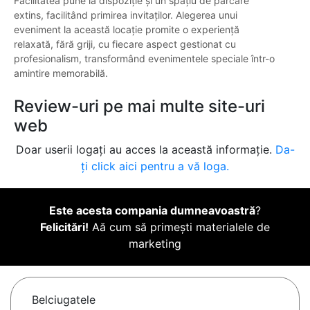
Facilitatea pune la dispoziție și un spațiu de parcare
extins, facilitând primirea invitaților. Alegerea unui
eveniment la această locație promite o experiență
relaxată, fără griji, cu fiecare aspect gestionat cu
profesionalism, transformând evenimentele speciale într-o
amintire memorabilă.
Review-uri pe mai multe site-uri
web
Doar userii logați au acces la această informație.
Da-
ți click aici pentru a vă loga.
Este acesta compania dumneavoastră
?
Felicitări!
Aă cum să primești materialele de
marketing
Belciugatele