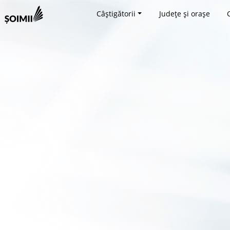
Câștigătorii
Județe și orașe