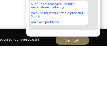
Sunt un Laureat, vreau să ridic
materiale de marketing
Vreau să-mi înscriu firma in proiectul
Șoimii
Am o altă problemă
e succesul dumneavoastră.
Verificați
dio
formată dintr-o echipă de specialiști cu
iei și videografiei, având ca principală
telor esențiale ale celor mai importante
Printr-o atenție sporită la detalii și o dedicare