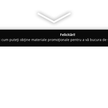
Felicitări!
ți cum puteți obține materiale promoționale pentru a vă bucura d
 Evenimente, Fotografi Nuntă - Baia Mare
Friendly Wedding Stu
Despre companie:
Friendly Wedding Studio
este 
experiență în domeniul fotograf
preocupare surprinderea momen
evenimente din viața clienților. 
Arată mai multe >>