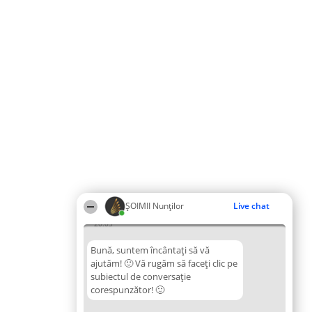
ȘOIMII Nunților
Live chat
20:03
Bună, suntem încântați să vă
ajutăm! 🙂 Vă rugăm să faceți clic pe
subiectul de conversație
corespunzător! 🙂