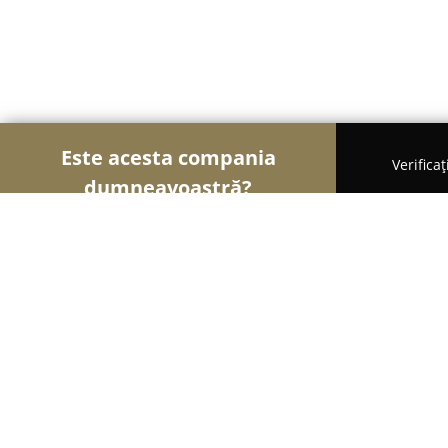
Este acesta compania
Verifica
dumneavoastră?
Șoimii Nunților
Rochii de Mireasă, Organizatori
Friendly Wedding Studio