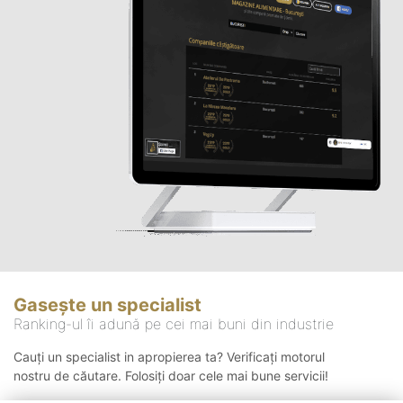
Gasește un specialist
Ranking-ul îi adună pe cei mai buni din industrie
Cauți un specialist in apropierea ta? Verificați motorul
nostru de căutare. Folosiți doar cele mai bune servicii!