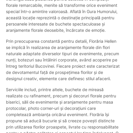
florale remarcabile, menite să transforme orice eveniment
special într-o amintire valoroasă. Aflată în Gura Humorului,
această locație reprezintă o destinație principală pentru
persoanele interesate de buchete spectaculoase și
aranjamente florale deosebite, încărcate de emoție.
Prin preocuparea constantă pentru detalii, Florăria Hellen
se implică în realizarea de aranjamente florale din flori
naturale adaptate diverselor tipuri de evenimente, precum
nunți, botezuri sau întâlniri corporate, având acoperire pe
întreg teritoriul Bucovinei. Fiecare proiect este caracterizat
de devotamentul față de prospețimea florilor și de
designul creativ, elemente care definesc stilul afacerii.
Serviciile includ, printre altele, buchete de mireasă
realizate cu rafinament, precum și decoruri florale pentru
biserici, săli de evenimente și aranjamente pentru masa
protocolar, photo corner-uri și decorațiuni care
completează ambianța oricărui eveniment. Florăria își
propune să aducă bucurie și să creeze povești distincte
prin utilizarea florilor proaspete, livrate cu responsabilitate