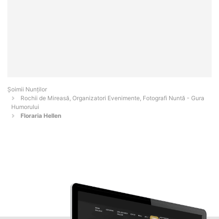
Șoimii Nunților
Rochii de Mireasă, Organizatori Evenimente, Fotografi Nuntă - Gura
Humorului
Floraria Hellen