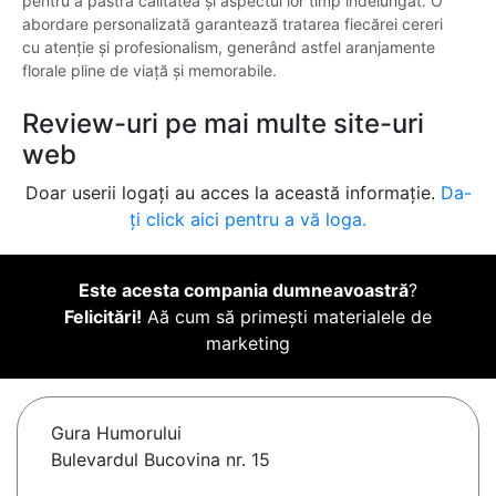
pentru a păstra calitatea și aspectul lor timp îndelungat. O
abordare personalizată garantează tratarea fiecărei cereri
cu atenție și profesionalism, generând astfel aranjamente
florale pline de viață și memorabile.
Review-uri pe mai multe site-uri
web
Doar userii logați au acces la această informație.
Da-
ți click aici pentru a vă loga.
Este acesta compania dumneavoastră
?
Felicitări!
Aă cum să primești materialele de
marketing
Gura Humorului
Bulevardul Bucovina nr. 15