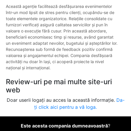
Această agenție facilitează desfășurarea evenimentelor
într-un mod lipsit de stres pentru clienți, ocupându-se de
toate elementele organizatorice. Relațiile consolidate cu
furnizori verificați asigură calitatea serviciilor și pun în
valoare o execuție fără cusur. Prin această abordare,
beneficiarii economisesc timp și resurse, având garantat
un eveniment adaptat nevoilor, bugetului și așteptărilor lor.
Recunoașterea sub formă de feedback pozitiv confirmă
valoarea și angajamentul echipei. Compania desfășoară
activități nu doar în Iași, ci acoperă proiecte la nivel
național și internațional.
Review-uri pe mai multe site-uri
web
Doar userii logați au acces la această informație.
Da-
ți click aici pentru a vă loga.
Este acesta compania dumneavoastră
?