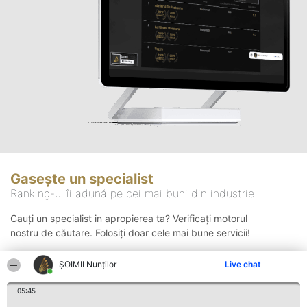
Gasește un specialist
Ranking-ul îi adună pe cei mai buni din industrie
Cauți un specialist in apropierea ta? Verificați motorul
nostru de căutare. Folosiți doar cele mai bune servicii!
ȘOIMII Nunților
Live chat
Căutare
05:45