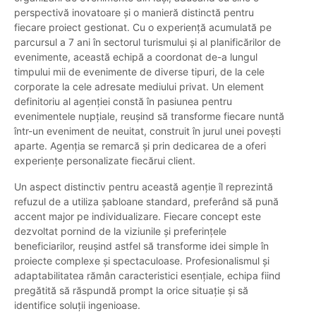
perspectivă inovatoare și o manieră distinctă pentru
fiecare proiect gestionat. Cu o experiență acumulată pe
parcursul a 7 ani în sectorul turismului și al planificărilor de
evenimente, această echipă a coordonat de-a lungul
timpului mii de evenimente de diverse tipuri, de la cele
corporate la cele adresate mediului privat. Un element
definitoriu al agenției constă în pasiunea pentru
evenimentele nupțiale, reușind să transforme fiecare nuntă
într-un eveniment de neuitat, construit în jurul unei povești
aparte. Agenția se remarcă și prin dedicarea de a oferi
experiențe personalizate fiecărui client.
Un aspect distinctiv pentru această agenție îl reprezintă
refuzul de a utiliza șabloane standard, preferând să pună
accent major pe individualizare. Fiecare concept este
dezvoltat pornind de la viziunile și preferințele
beneficiarilor, reușind astfel să transforme idei simple în
proiecte complexe și spectaculoase. Profesionalismul și
adaptabilitatea rămân caracteristici esențiale, echipa fiind
pregătită să răspundă prompt la orice situație și să
identifice soluții ingenioase.