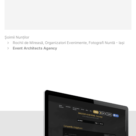
Șoimii Nunților
Rochii de Mireasă, Organizatori Evenimente, Fotografi Nuntă - Iaşi
Event Architects Agency