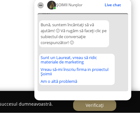
ȘOIMII Nunților
Live chat
08:27
Bună, suntem încântați să vă
ajutăm! 🙂 Vă rugăm să faceți clic pe
subiectul de conversație
corespunzător! 🙂
Sunt un Laureat, vreau să ridic
materiale de marketing
Vreau să-mi înscriu firma in proiectul
Șoimii
Am o altă problemă
e succesul dumneavoastră.
Verificați