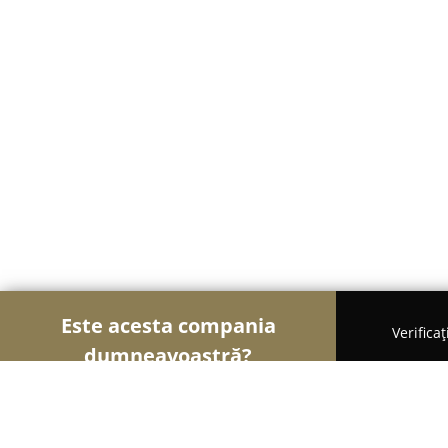
Este acesta compania
Verifica
dumneavoastră?
Șoimii Nunților
Rochii de Mireasă, Organizatori