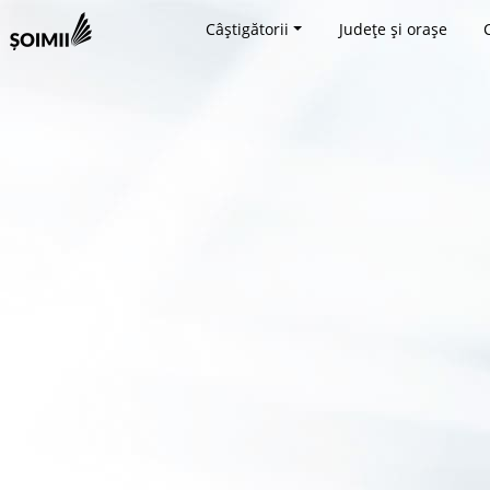
Câștigătorii
Județe și orașe