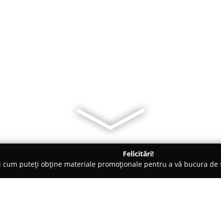
Felicitări!
ți cum puteți obține materiale promoționale pentru a vă bucura d
 Evenimente, Fotografi Nuntă - Bucureşti
Ersa Atelier