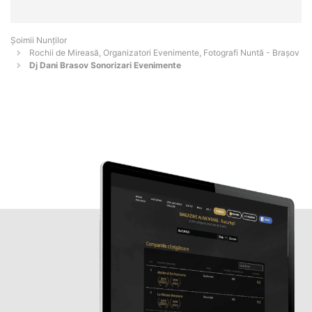
Șoimii Nunților
Rochii de Mireasă, Organizatori Evenimente, Fotografi Nuntă - Braşov
Dj Dani Brasov Sonorizari Evenimente