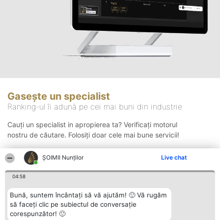
Gasește un specialist
Ranking-ul îi adună pe cei mai buni din industrie
Cauți un specialist in apropierea ta? Verificați motorul
nostru de căutare. Folosiți doar cele mai bune servicii!
ȘOIMII Nunților
Live chat
Căutare
04:58
Bună, suntem încântați să vă ajutăm! 🙂 Vă rugăm
să faceți clic pe subiectul de conversație
corespunzător! 🙂