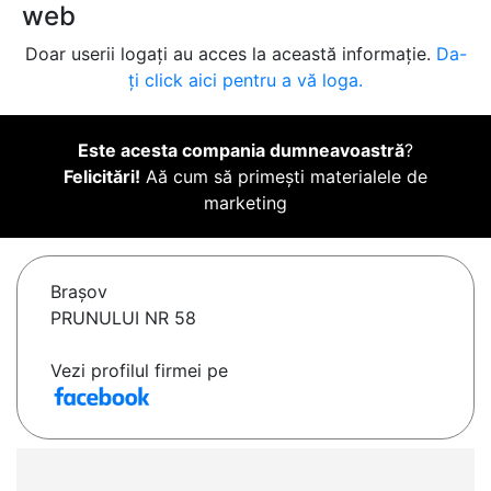
web
Doar userii logați au acces la această informație.
Da-
ți click aici pentru a vă loga.
Este acesta compania dumneavoastră
?
Felicitări!
Aă cum să primești materialele de
marketing
Braşov
PRUNULUI NR 58
Vezi profilul firmei pe