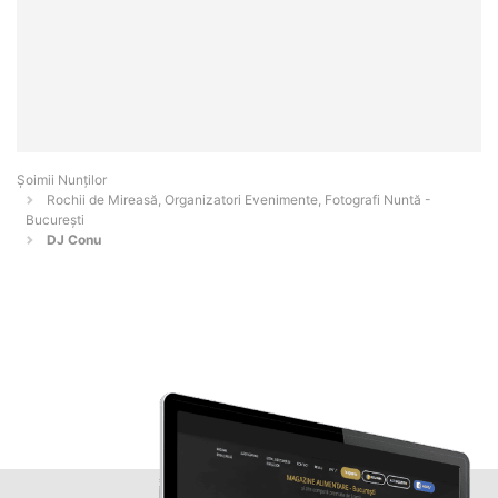
Șoimii Nunților
Rochii de Mireasă, Organizatori Evenimente, Fotografi Nuntă -
Bucureşti
DJ Conu