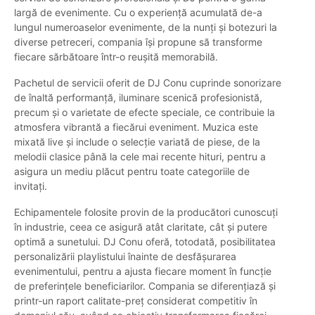
largă de evenimente. Cu o experiență acumulată de-a
lungul numeroaselor evenimente, de la nunți și botezuri la
diverse petreceri, compania își propune să transforme
fiecare sărbătoare într-o reușită memorabilă.
Pachetul de servicii oferit de DJ Conu cuprinde sonorizare
de înaltă performanță, iluminare scenică profesionistă,
precum și o varietate de efecte speciale, ce contribuie la
atmosfera vibrantă a fiecărui eveniment. Muzica este
mixată live și include o selecție variată de piese, de la
melodii clasice până la cele mai recente hituri, pentru a
asigura un mediu plăcut pentru toate categoriile de
invitați.
Echipamentele folosite provin de la producători cunoscuți
în industrie, ceea ce asigură atât claritate, cât și putere
optimă a sunetului. DJ Conu oferă, totodată, posibilitatea
personalizării playlistului înainte de desfășurarea
evenimentului, pentru a ajusta fiecare moment în funcție
de preferințele beneficiarilor. Compania se diferențiază și
printr-un raport calitate-preț considerat competitiv în