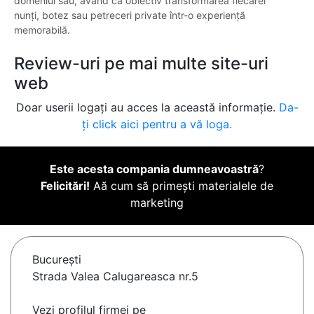
domeniul său, având ca obiectiv transformarea fiecărei
nunți, botez sau petreceri private într-o experiență
memorabilă.
Review-uri pe mai multe site-uri
web
Doar userii logați au acces la această informație.
Da-
ți click aici pentru a vă loga.
Este acesta compania dumneavoastră
?
Felicitări!
Aă cum să primești materialele de
marketing
Bucureşti
Strada Valea Calugareasca nr.5
Vezi profilul firmei pe