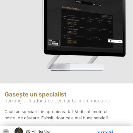
Gasește un specialist
Ranking-ul îi adună pe cei mai buni din industrie
Cauți un specialist in apropierea ta? Verificați motorul
nostru de căutare. Folosiți doar cele mai bune servicii!
ȘOIMII Nunților
Live chat