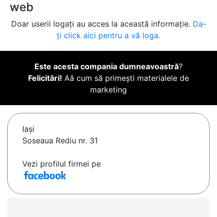
web
Doar userii logați au acces la această informație.
Da-
ți click aici pentru a vă loga.
Este acesta compania dumneavoastră
?
Felicitări!
Aă cum să primești materialele de
marketing
Iaşi
Soseaua Rediu nr. 31
Vezi profilul firmei pe