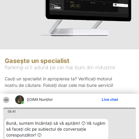
Gasește un specialist
Ranking-ul îi adună pe cei mai buni din industrie
Cauți un specialist in apropierea ta? Verificați motorul
nostru de căutare. Folosiți doar cele mai bune servicii!
ȘOIMII Nunților
Live chat
Căutare
05:41
Bună, suntem încântați să vă ajutăm! 🙂 Vă rugăm
să faceți clic pe subiectul de conversație
corespunzător! 🙂