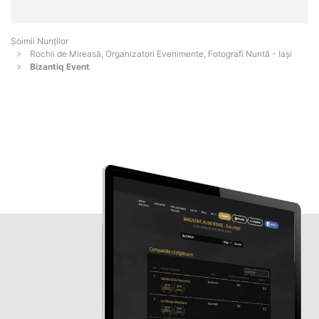
Șoimii Nunților
Rochii de Mireasă, Organizatori Evenimente, Fotografi Nuntă - Iaşi
Bizantiq Event