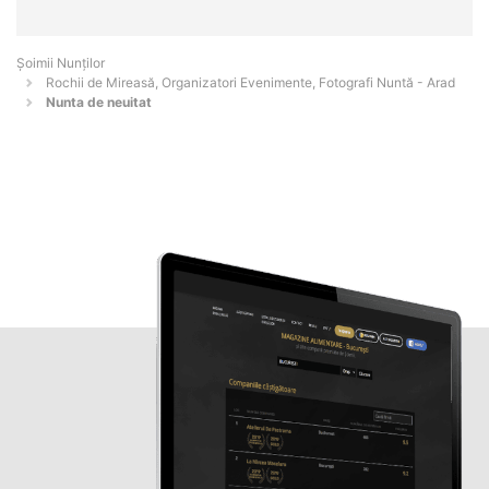
Șoimii Nunților
Rochii de Mireasă, Organizatori Evenimente, Fotografi Nuntă - Arad
Nunta de neuitat