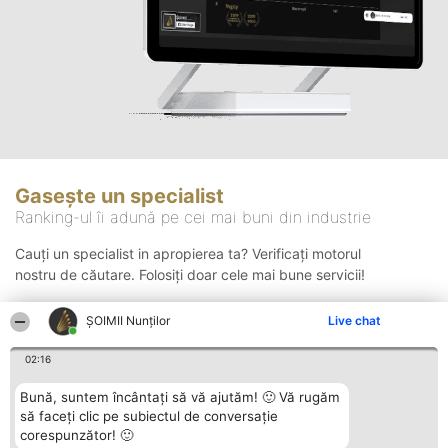
Gasește un specialist
Ranking-ul îi adună pe cei mai buni din industrie
Cauți un specialist in apropierea ta? Verificați motorul
nostru de căutare. Folosiți doar cele mai bune servicii!
ȘOIMII Nunților
Live chat
Căutare
02:16
Bună, suntem încântați să vă ajutăm! 🙂 Vă rugăm
să faceți clic pe subiectul de conversație
corespunzător! 🙂