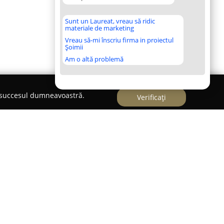
Sunt un Laureat, vreau să ridic
materiale de marketing
Vreau să-mi înscriu firma in proiectul
Șoimii
Am o altă problemă
e succesul dumneavoastră.
Verificați
 Mireasă
 Timișoara, pe Bulevardul Constantin Brâncoveanu,
ă
s-a impus drept o destinație importantă pentru
nor rochii de mireasă și ținute de seară