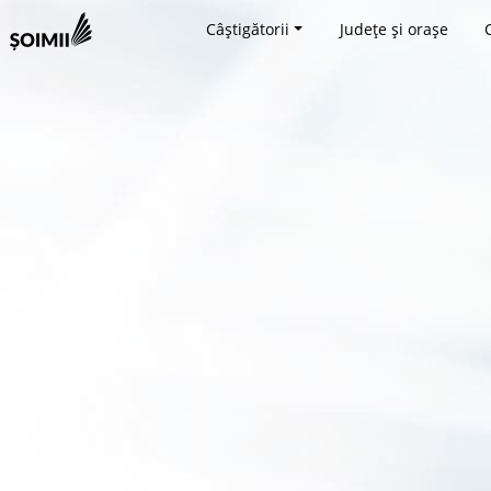
Câștigătorii
Județe și orașe