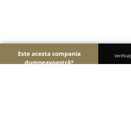
Este acesta compania
Verifica
dumneavoastră?
Șoimii Nunților
Rochii de Mireasă, Organizatori
Casa Monica Rochii de Mireasă