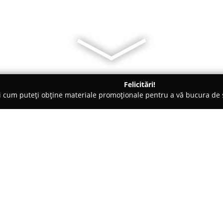
Felicitări!
ți cum puteți obține materiale promoționale pentru a vă bucura d
 Evenimente, Fotografi Nuntă - Timişoara
Casa Monica Rochii de
Despre companie:
Situat în centrul municipiului
Casa Monica Rochii de Mireas
persoanele aflate în căutarea u