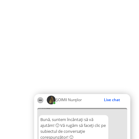
ȘOIMII Nunților
Live chat
11:48
Bună, suntem încântați să vă
ajutăm! 🙂 Vă rugăm să faceți clic pe
subiectul de conversație
corespunzător! 🙂