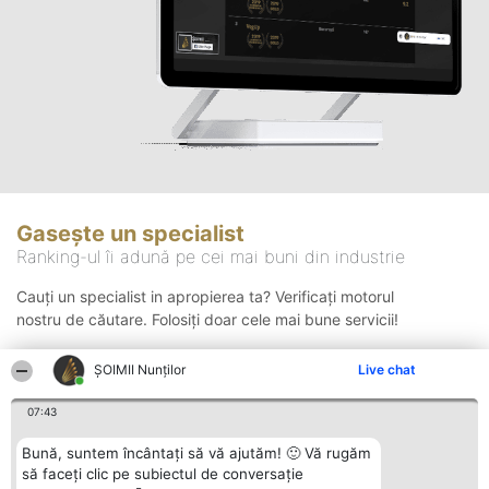
Gasește un specialist
Ranking-ul îi adună pe cei mai buni din industrie
Cauți un specialist in apropierea ta? Verificați motorul
nostru de căutare. Folosiți doar cele mai bune servicii!
ȘOIMII Nunților
Live chat
Căutare
07:43
Bună, suntem încântați să vă ajutăm! 🙂 Vă rugăm
să faceți clic pe subiectul de conversație