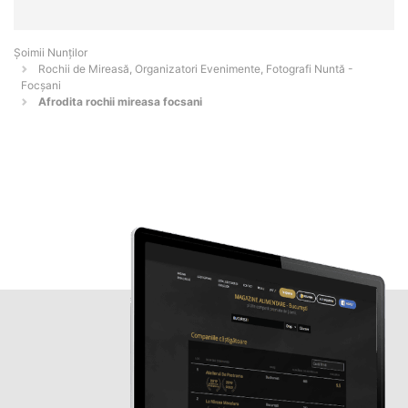
Șoimii Nunților
Rochii de Mireasă, Organizatori Evenimente, Fotografi Nuntă -
Focşani
Afrodita rochii mireasa focsani