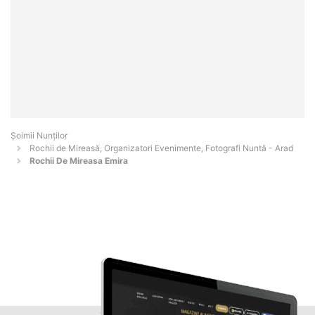
Șoimii Nunților
Rochii de Mireasă, Organizatori Evenimente, Fotografi Nuntă - Arad
Rochii De Mireasa Emira