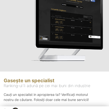
Gasește un specialist
Ranking-ul îi adună pe cei mai buni din industrie
Cauți un specialist in apropierea ta? Verificați motorul
nostru de căutare. Folosiți doar cele mai bune servicii!