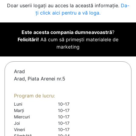
Doar userii logați au acces la această informație.
Da-
ți click aici pentru a vă loga.
Este acesta compania dumneavoastră
?
Felicitări!
Aă cum să primești materialele de
marketing
Arad
Arad, Piata Arenei nr.5
Program de lucru:
Luni
10–17
Marți
10–17
Miercuri
10–17
Joi
10–17
Vineri
10–17
Sâmbătă
10–14