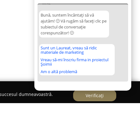
06:42
Bună, suntem încântați să vă
ajutăm! 🙂 Vă rugăm să faceți clic pe
subiectul de conversație
corespunzător! 🙂
Sunt un Laureat, vreau să ridic
materiale de marketing
Vreau să-mi înscriu firma in proiectul
Șoimii
Am o altă problemă
e succesul dumneavoastră.
Verificați
easa