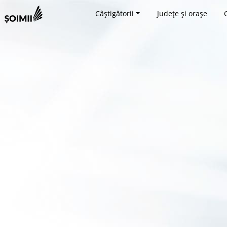
Câștigătorii
Județe și orașe