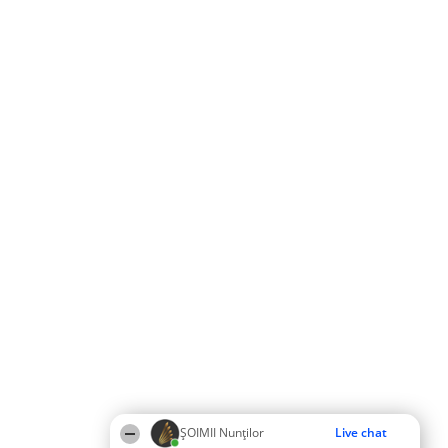
ȘOIMII Nunților
Live chat