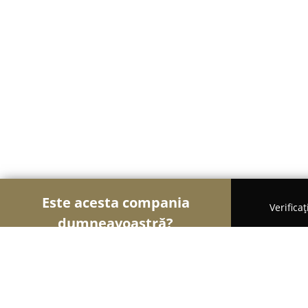
Este acesta compania
Verifica
dumneavoastră?
Șoimii Nunților
Rochii de Mireasă, Organizatori