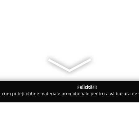
Felicitări!
ți cum puteți obține materiale promoționale pentru a vă bucura d
 Evenimente, Fotografi Nuntă - Craiova
Noela Style - Rochii Mir