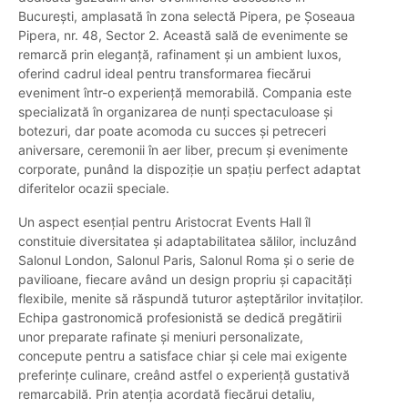
București, amplasată în zona selectă Pipera, pe Șoseaua
Pipera, nr. 48, Sector 2. Această sală de evenimente se
remarcă prin eleganță, rafinament și un ambient luxos,
oferind cadrul ideal pentru transformarea fiecărui
eveniment într-o experiență memorabilă. Compania este
specializată în organizarea de nunți spectaculoase și
botezuri, dar poate acomoda cu succes și petreceri
aniversare, ceremonii în aer liber, precum și evenimente
corporate, punând la dispoziție un spațiu perfect adaptat
diferitelor ocazii speciale.
Un aspect esențial pentru Aristocrat Events Hall îl
constituie diversitatea și adaptabilitatea sălilor, incluzând
Salonul London, Salonul Paris, Salonul Roma și o serie de
pavilioane, fiecare având un design propriu și capacități
flexibile, menite să răspundă tuturor așteptărilor invitaților.
Echipa gastronomică profesionistă se dedică pregătirii
unor preparate rafinate și meniuri personalizate,
concepute pentru a satisface chiar și cele mai exigente
preferințe culinare, creând astfel o experiență gustativă
remarcabilă. Prin atenția acordată fiecărui detaliu,