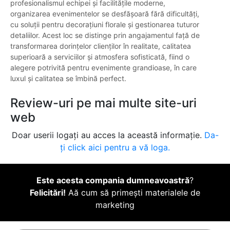
profesionalismul echipei și facilitățile moderne,
organizarea evenimentelor se desfășoară fără dificultăți,
cu soluții pentru decorațiuni florale și gestionarea tuturor
detaliilor. Acest loc se distinge prin angajamentul față de
transformarea dorințelor clienților în realitate, calitatea
superioară a serviciilor și atmosfera sofisticată, fiind o
alegere potrivită pentru evenimente grandioase, în care
luxul și calitatea se îmbină perfect.
Review-uri pe mai multe site-uri
web
Doar userii logați au acces la această informație.
Da-
ți click aici pentru a vă loga.
Este acesta compania dumneavoastră
?
Felicitări!
Aă cum să primești materialele de
marketing