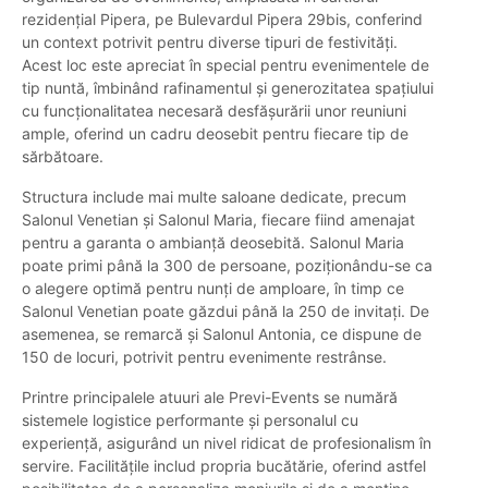
rezidențial Pipera, pe Bulevardul Pipera 29bis, conferind
un context potrivit pentru diverse tipuri de festivități.
Acest loc este apreciat în special pentru evenimentele de
tip nuntă, îmbinând rafinamentul și generozitatea spațiului
cu funcționalitatea necesară desfășurării unor reuniuni
ample, oferind un cadru deosebit pentru fiecare tip de
sărbătoare.
Structura include mai multe saloane dedicate, precum
Salonul Venetian și Salonul Maria, fiecare fiind amenajat
pentru a garanta o ambianță deosebită. Salonul Maria
poate primi până la 300 de persoane, poziționându-se ca
o alegere optimă pentru nunți de amploare, în timp ce
Salonul Venetian poate găzdui până la 250 de invitați. De
asemenea, se remarcă și Salonul Antonia, ce dispune de
150 de locuri, potrivit pentru evenimente restrânse.
Printre principalele atuuri ale Previ-Events se numără
sistemele logistice performante și personalul cu
experiență, asigurând un nivel ridicat de profesionalism în
servire. Facilitățile includ propria bucătărie, oferind astfel