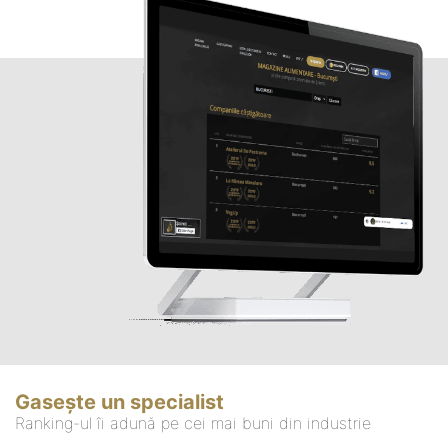
Gasește un specialist
Ranking-ul îi adună pe cei mai buni din industrie