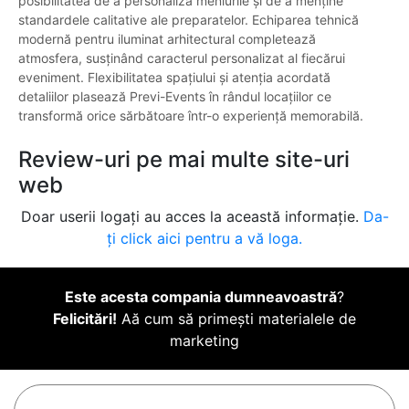
posibilitatea de a personaliza meniurile și de a menține
standardele calitative ale preparatelor. Echiparea tehnică
modernă pentru iluminat arhitectural completează
atmosfera, susținând caracterul personalizat al fiecărui
eveniment. Flexibilitatea spațiului și atenția acordată
detaliilor plasează Previ-Events în rândul locațiilor ce
transformă orice sărbătoare într-o experiență memorabilă.
Review-uri pe mai multe site-uri
web
Doar userii logați au acces la această informație.
Da-
ți click aici pentru a vă loga.
Este acesta compania dumneavoastră
?
Felicitări!
Aă cum să primești materialele de
marketing