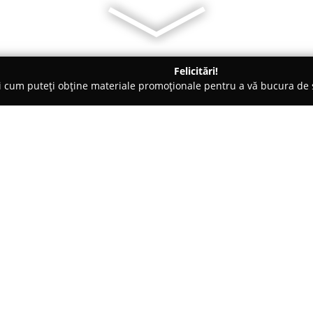
Felicitări!
ți cum puteți obține materiale promoționale pentru a vă bucura d
 Evenimente, Fotografi Nuntă - Cluj-Napoca
Imperial Ballroom C
Despre companie:
Aflată în centrul orașului Cluj-
Ballroom
se remarcă drept o l
specializată în crearea unor e
un istoric de peste 12 ani în d
Arată mai multe >>
este caracterizat de un design e
cât și pentru botezuri, anivers