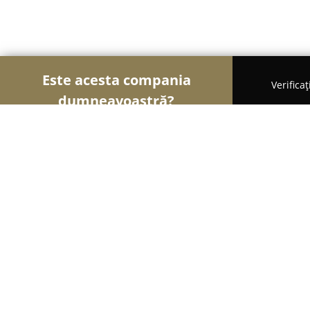
Este acesta compania
Verifica
dumneavoastră?
Șoimii Nunților
Rochii de Mireasă, Organizatori
Imperial Ballroom Cluj
9.4
(871)