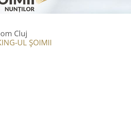
oom Cluj
ING-UL ȘOIMII