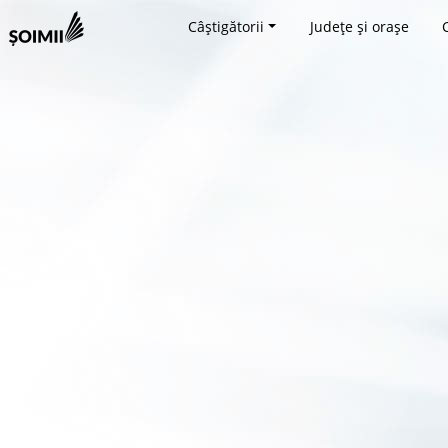
Câștigătorii
Județe și orașe