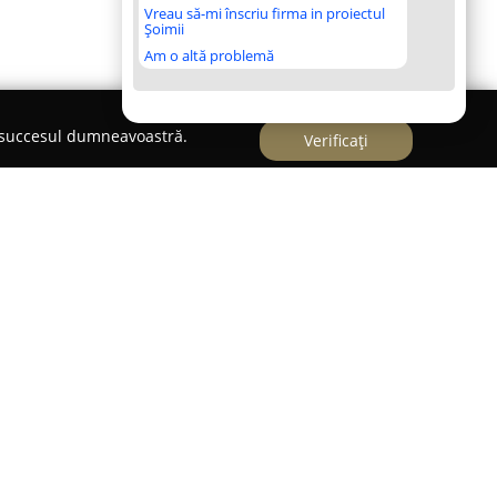
Vreau să-mi înscriu firma in proiectul
Șoimii
Am o altă problemă
e succesul dumneavoastră.
Verificați
luj
Napoca, pe Strada Timișului, nr. 3,
Imperial
ocație destinată evenimentelor premium,
xperiențe memorabile pentru ocazii diverse. Cu
omeniul organizării de evenimente, acest salon
legant și spațios, fiind ideal atât pentru nunți,
ări sau evenimente corporate.