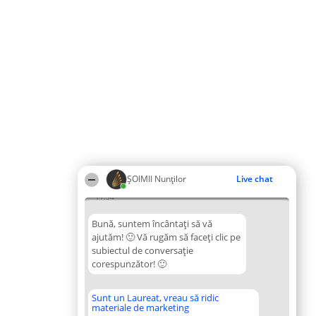
ȘOIMII Nunților
Live chat
11:54
Bună, suntem încântați să vă
ajutăm! 🙂 Vă rugăm să faceți clic pe
subiectul de conversație
corespunzător! 🙂
Sunt un Laureat, vreau să ridic
materiale de marketing