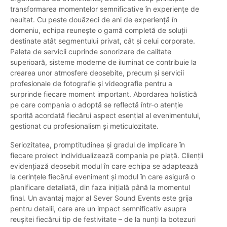
transformarea momentelor semnificative în experiențe de
neuitat. Cu peste douăzeci de ani de experiență în
domeniu, echipa reunește o gamă completă de soluții
destinate atât segmentului privat, cât și celui corporate.
Paleta de servicii cuprinde sonorizare de calitate
superioară, sisteme moderne de iluminat ce contribuie la
crearea unor atmosfere deosebite, precum și servicii
profesionale de fotografie și videografie pentru a
surprinde fiecare moment important. Abordarea holistică
pe care compania o adoptă se reflectă într-o atenție
sporită acordată fiecărui aspect esențial al evenimentului,
gestionat cu profesionalism și meticulozitate.
Seriozitatea, promptitudinea și gradul de implicare în
fiecare proiect individualizează compania pe piață. Clienții
evidențiază deosebit modul în care echipa se adaptează
la cerințele fiecărui eveniment și modul în care asigură o
planificare detaliată, din faza inițială până la momentul
final. Un avantaj major al Sever Sound Events este grija
pentru detalii, care are un impact semnificativ asupra
reușitei fiecărui tip de festivitate – de la nunți la botezuri