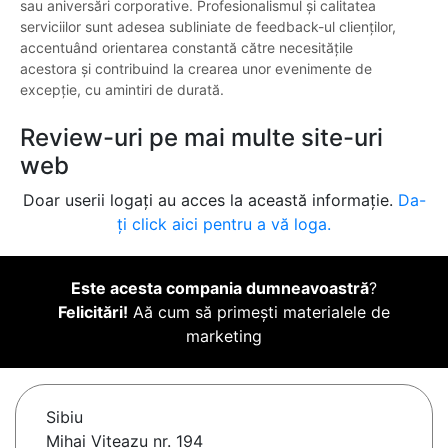
sau aniversări corporative. Profesionalismul și calitatea
serviciilor sunt adesea subliniate de feedback-ul clienților,
accentuând orientarea constantă către necesitățile
acestora și contribuind la crearea unor evenimente de
excepție, cu amintiri de durată.
Review-uri pe mai multe site-uri
web
Doar userii logați au acces la această informație.
Da-
ți click aici pentru a vă loga.
Este acesta compania dumneavoastră
?
Felicitări!
Aă cum să primești materialele de
marketing
Sibiu
Mihai Viteazu nr. 194