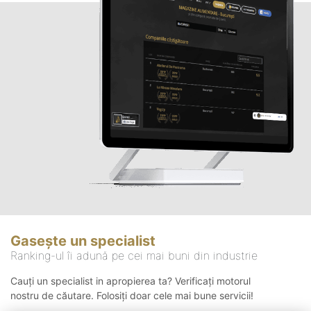
Gasește un specialist
Ranking-ul îi adună pe cei mai buni din industrie
Cauți un specialist in apropierea ta? Verificați motorul
nostru de căutare. Folosiți doar cele mai bune servicii!