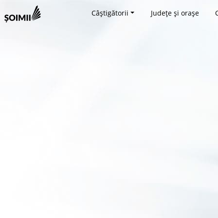
Câștigătorii
Județe și orașe