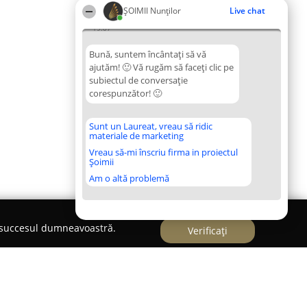
ȘOIMII Nunților
Live chat
19:07
Bună, suntem încântați să vă
ajutăm! 🙂 Vă rugăm să faceți clic pe
subiectul de conversație
corespunzător! 🙂
Sunt un Laureat, vreau să ridic
materiale de marketing
Vreau să-mi înscriu firma in proiectul
Șoimii
Am o altă problemă
e succesul dumneavoastră.
Verificați
 Video Constanta