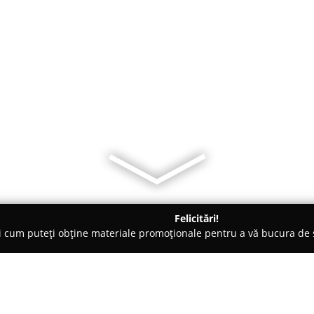
Felicitări!
ți cum puteți obține materiale promoționale pentru a vă bucura d
 Evenimente, Fotografi Nuntă - Constanţa
Creativ Studio - Foto