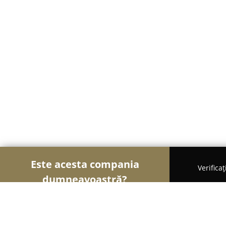
Este acesta compania
Verifica
dumneavoastră?
Șoimii Nunților
Rochii de Mireasă, Organizatori