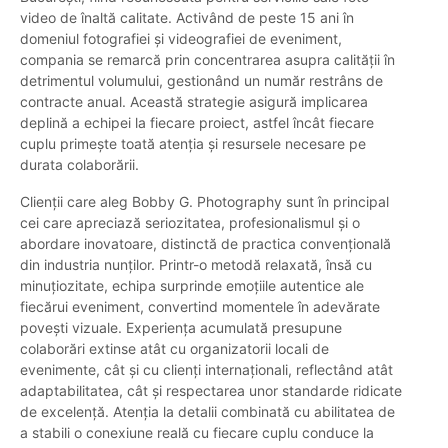
video de înaltă calitate. Activând de peste 15 ani în
domeniul fotografiei și videografiei de eveniment,
compania se remarcă prin concentrarea asupra calității în
detrimentul volumului, gestionând un număr restrâns de
contracte anual. Această strategie asigură implicarea
deplină a echipei la fiecare proiect, astfel încât fiecare
cuplu primește toată atenția și resursele necesare pe
durata colaborării.
Clienții care aleg Bobby G. Photography sunt în principal
cei care apreciază seriozitatea, profesionalismul și o
abordare inovatoare, distinctă de practica convențională
din industria nunților. Printr-o metodă relaxată, însă cu
minuțiozitate, echipa surprinde emoțiile autentice ale
fiecărui eveniment, convertind momentele în adevărate
povești vizuale. Experiența acumulată presupune
colaborări extinse atât cu organizatorii locali de
evenimente, cât și cu clienți internaționali, reflectând atât
adaptabilitatea, cât și respectarea unor standarde ridicate
de excelență. Atenția la detalii combinată cu abilitatea de
a stabili o conexiune reală cu fiecare cuplu conduce la