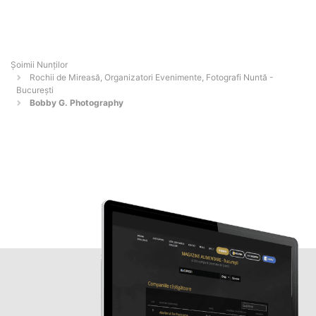
Șoimii Nunților
Rochii de Mireasă, Organizatori Evenimente, Fotografi Nuntă -
Bucureşti
Bobby G. Photography