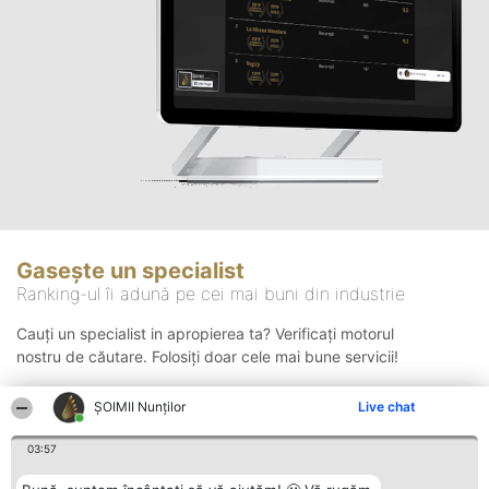
Gasește un specialist
Ranking-ul îi adună pe cei mai buni din industrie
Cauți un specialist in apropierea ta? Verificați motorul
nostru de căutare. Folosiți doar cele mai bune servicii!
ȘOIMII Nunților
Live chat
Căutare
03:57