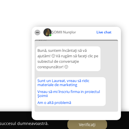
ȘOIMII Nunților
Live chat
20:53
Bună, suntem încântați să vă
ajutăm! 🙂 Vă rugăm să faceți clic pe
subiectul de conversație
corespunzător! 🙂
Sunt un Laureat, vreau să ridic
materiale de marketing
Vreau să-mi înscriu firma in proiectul
Șoimii
Am o altă problemă
e succesul dumneavoastră.
Verificați