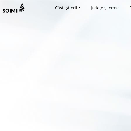
Câștigătorii
Județe și orașe