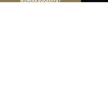
dumneavoastră?
Șoimii Nunților
Rochii de Mireasă, Organizatori
Adrian Nica Fotograf
10
(263)
Bucureşti, Bucharest
Afișează numărul de telefon