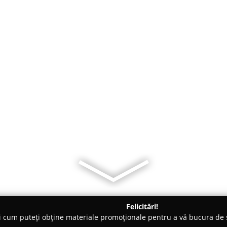
Felicitări!
ți cum puteți obține materiale promoționale pentru a vă bucura d