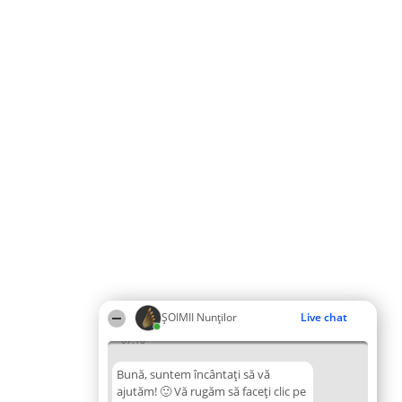
ȘOIMII Nunților
Live chat
07:16
Bună, suntem încântați să vă
ajutăm! 🙂 Vă rugăm să faceți clic pe