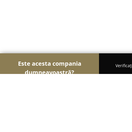
Este acesta compania
Verifica
dumneavoastră?
Șoimii Nunților
Rochii de Mireasă, Organizatori 
Restaurant si salon de evenimente