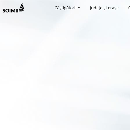
Câștigătorii
Județe și orașe