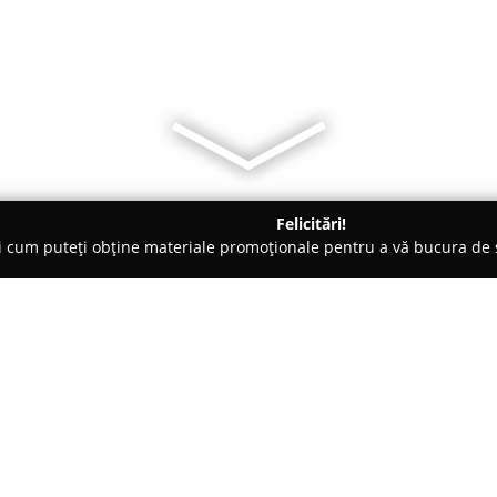
Felicitări!
ți cum puteți obține materiale promoționale pentru a vă bucura d
Evenimente, Fotografi Nuntă - Slobozia
Restaurant si salon d
 Yoo-Hoo
Despre companie:
Amplasat în centrul orașului S