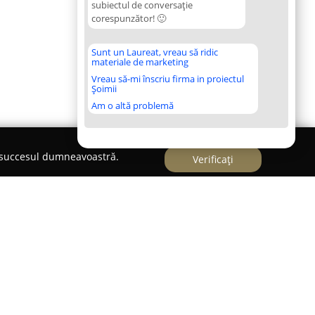
subiectul de conversație
corespunzător! 🙂
Sunt un Laureat, vreau să ridic
materiale de marketing
Vreau să-mi înscriu firma in proiectul
Șoimii
Am o altă problemă
e succesul dumneavoastră.
Verificați
e evenimente Yoo-Hoo
lobozia,
Restaurantul Yoo Hoo
este recunoscut