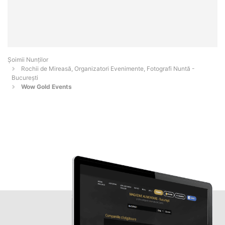
Șoimii Nunților
Rochii de Mireasă, Organizatori Evenimente, Fotografi Nuntă -
Bucureşti
Wow Gold Events