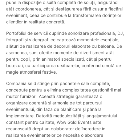
pune la dispoziție o suită completă de soluții, asigurând
atât coordonarea, cât și desfășurarea fără cusur a fiecărui
eveniment, ceea ce contribuie la transformarea dorințelor
clienților în realitate concretă.
Portofoliul de servicii cuprinde sonorizare profesională, DJ,
fotografi și videografi ce captează momentele esențiale,
alături de realizarea de decoruri elaborate cu baloane. De
asemenea, sunt oferite momente de divertisment atât
pentru copii, prin animatori specializați, cât și pentru
botezuri, cu participarea ursitoarelor, conferind o notă de
magie atmosferei festive.
Compania se distinge prin pachetele sale complete,
concepute pentru a elimina complexitatea gestionării mai
multor furnizori. Această strategie garantează o
organizare coerentă și armonie pe tot parcursul
evenimentului, din faza de planificare și până la
implementare. Datorită meticulozității și angajamentului
constant pentru calitate, Wow Gold Events este
recunoscută drept un colaborator de încredere în
realizarea evenimentelor ce necesită o abordare