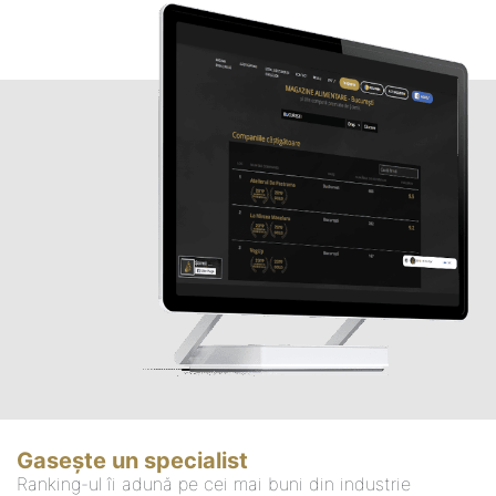
Gasește un specialist
Ranking-ul îi adună pe cei mai buni din industrie