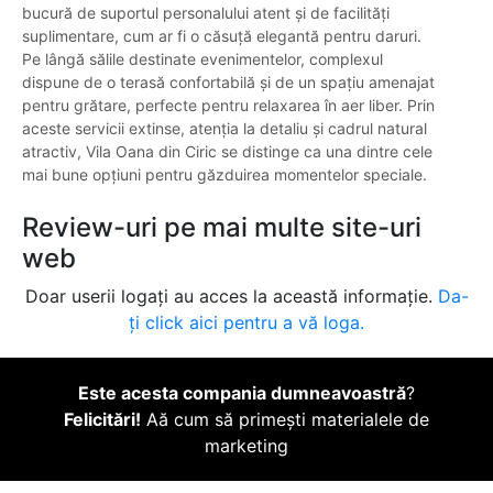
bucură de suportul personalului atent și de facilități
suplimentare, cum ar fi o căsuță elegantă pentru daruri.
Pe lângă sălile destinate evenimentelor, complexul
dispune de o terasă confortabilă și de un spațiu amenajat
pentru grătare, perfecte pentru relaxarea în aer liber. Prin
aceste servicii extinse, atenția la detaliu și cadrul natural
atractiv, Vila Oana din Ciric se distinge ca una dintre cele
mai bune opțiuni pentru găzduirea momentelor speciale.
Review-uri pe mai multe site-uri
web
Doar userii logați au acces la această informație.
Da-
ți click aici pentru a vă loga.
Este acesta compania dumneavoastră
?
Felicitări!
Aă cum să primești materialele de
marketing