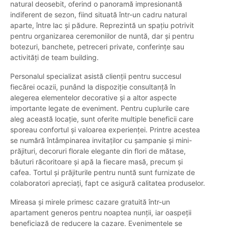
natural deosebit, oferind o panoramă impresionantă
indiferent de sezon, fiind situată într-un cadru natural
aparte, între lac și pădure. Reprezintă un spațiu potrivit
pentru organizarea ceremoniilor de nuntă, dar și pentru
botezuri, banchete, petreceri private, conferințe sau
activități de team building.
Personalul specializat asistă clienții pentru succesul
fiecărei ocazii, punând la dispoziție consultanță în
alegerea elementelor decorative și a altor aspecte
importante legate de eveniment. Pentru cuplurile care
aleg această locație, sunt oferite multiple beneficii care
sporeau confortul și valoarea experienței. Printre acestea
se numără întâmpinarea invitaților cu șampanie și mini-
prăjituri, decoruri florale elegante din flori de mătase,
băuturi răcoritoare și apă la fiecare masă, precum și
cafea. Tortul și prăjiturile pentru nuntă sunt furnizate de
colaboratori apreciați, fapt ce asigură calitatea produselor.
Mireasa și mirele primesc cazare gratuită într-un
apartament generos pentru noaptea nunții, iar oaspeții
beneficiază de reducere la cazare. Evenimentele se