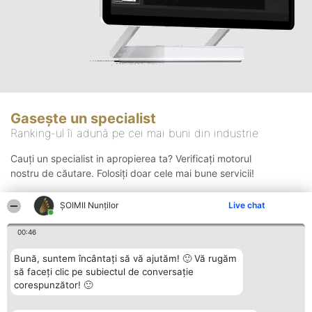
Gasește un specialist
Ranking-ul îi adună pe cei mai buni din industrie
Cauți un specialist in apropierea ta? Verificați motorul
nostru de căutare. Folosiți doar cele mai bune servicii!
ȘOIMII Nunților
Live chat
Căutare
00:46
Bună, suntem încântați să vă ajutăm! 🙂 Vă rugăm
să faceți clic pe subiectul de conversație
corespunzător! 🙂