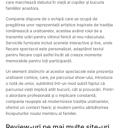
care marchează debutul în viață al copiilor și bucuria
familiilor acestora.
Compania dispune de o echipă care se ocupă de
pregătirea unor reprezentații artistice inspirate de tradiția
românească a ursitoarelor, acestea având rolul de a
transmite urări pentru viitorul fericit al nou-născutului.
Serviciile furnizate includ scenete interactive și live, unde
fiecare spectacol este personalizat, adaptând textul
pentru fiecare copil astfel încât să creeze momente
memorabile pentru toți participanții.
Un element distinctiv al acestor spectacole este prezența
ursitoarei comice, care, pe parcursul show-ului, introduce
o notă de umor, subliniind într-un mod subtil faptul că
parcursul vieții implică atât bucurii, cât și provocări. Printr-
o abordare profesională și o implicare constantă,
compania reușește să modernizeze tradiția ursitoarelor,
oferind un context feeric și modern pentru sărbătorirea
începuturilor noului membru al familiei.
Review-uri pe mai multe site-uri