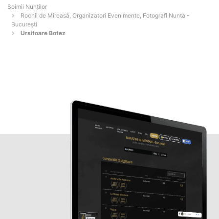
Șoimii Nunților
Rochii de Mireasă, Organizatori Evenimente, Fotografi Nuntă -
Bucureşti
Ursitoare Botez