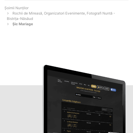
Șoimii Nunților
Rochii de Mireasă, Organizatori Evenimente, Fotografi Nuntă -
Bistriţa-Năsăud
Șic Mariage