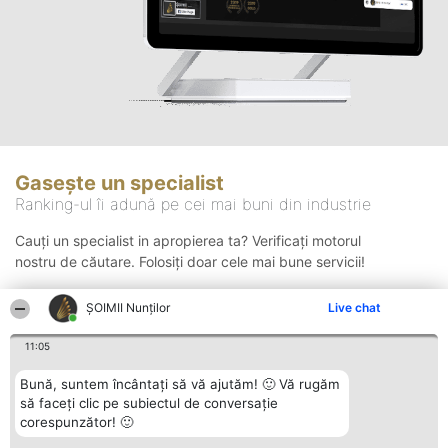
Gasește un specialist
Ranking-ul îi adună pe cei mai buni din industrie
Cauți un specialist in apropierea ta? Verificați motorul
nostru de căutare. Folosiți doar cele mai bune servicii!
ȘOIMII Nunților
Live chat
Căutare
11:05
Bună, suntem încântați să vă ajutăm! 🙂 Vă rugăm
să faceți clic pe subiectul de conversație
corespunzător! 🙂