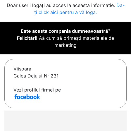
Doar userii logați au acces la această informație.
Da-
ți click aici pentru a vă loga.
Este acesta compania dumneavoastră
?
Felicitări!
Aă cum să primești materialele de
marketing
Viişoara
Calea Dejului Nr 231
Vezi profilul firmei pe