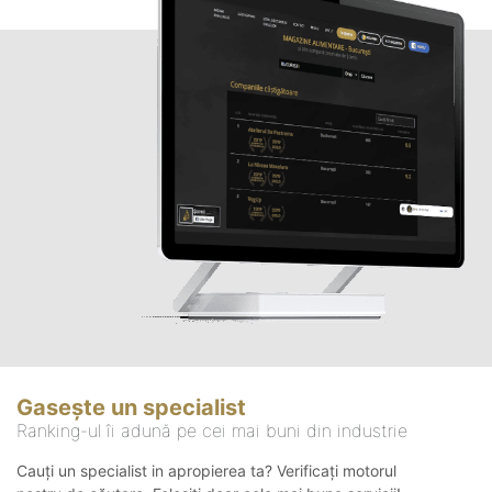
Gasește un specialist
Ranking-ul îi adună pe cei mai buni din industrie
Cauți un specialist in apropierea ta? Verificați motorul