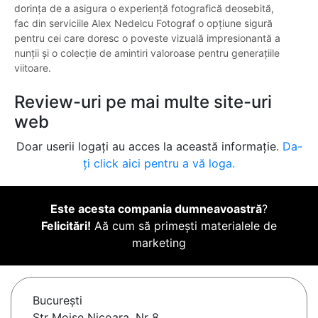
dorința de a asigura o experiență fotografică deosebită,
fac din serviciile Alex Nedelcu Fotograf o opțiune sigură
pentru cei care doresc o poveste vizuală impresionantă a
nunții și o colecție de amintiri valoroase pentru generațiile
viitoare.
Review-uri pe mai multe site-uri
web
Doar userii logați au acces la această informație.
Da-
ți click aici pentru a vă loga.
Este acesta compania dumneavoastră
?
Felicitări!
Aă cum să primești materialele de
marketing
Bucureşti
Str Moise Nicoara, Nr 8