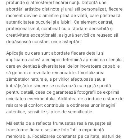
profunde și atmosferei fiecărei nunți. Datorită unei
abordări artistice distincte și unui stil personalizat, fiecare
moment devine o amintire plină de viață, care păstrează
autenticitatea bucuriei și a iubirii. Ca element central,
profesionalismul, combinat cu o răbdare deosebită și
creativitate excepțională, asigură servicii ce reușesc să
depășească constant orice așteptări.
Aplicația cu care sunt abordate fiecare detaliu și
implicarea activă a echipei determină aprecierea clienților,
care evidențiază diversitatea ideilor inovatoare capabile
să genereze rezultate remarcabile. Imortalizarea
zâmbetelor naturale, a privirilor afectuoase sau a
îmbrățișărilor sincere se realizează cu o grijă sporită
pentru detalii, ceea ce garantează fotografii ce exprimă
unicitatea evenimentului. Abilitatea de a induce o stare de
relaxare și confort contribuie la obținerea unor imagini
autentice, sensibile și pline de semnificație.
Măiestria de a reflecta frumusețea reală reușește să
transforme fiecare sesiune foto într-o experiență
memorabilă. Focalizarea constantă pe calitate, alături de