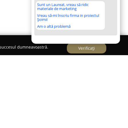
Sunt un Laureat, vreau să ridic
materiale de marketing
Vreau să-mi înscriu firma in proiectul
Șoimii
Am o altă problemă
e succesul dumneavoastră.
Verificați
Hall
ului Cluj-Napoca,
Transilvania Events Hall
se
it destinat desfășurării evenimentelor speciale,
sări sau petreceri corporate. Sala dispune de un
ându-se atât întâlnirilor restrânse, cât și celor