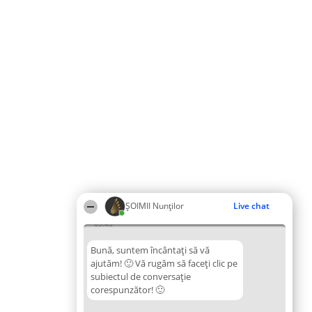
ȘOIMII Nunților
Live chat
03:43
Bună, suntem încântați să vă
ajutăm! 🙂 Vă rugăm să faceți clic pe
subiectul de conversație
corespunzător! 🙂