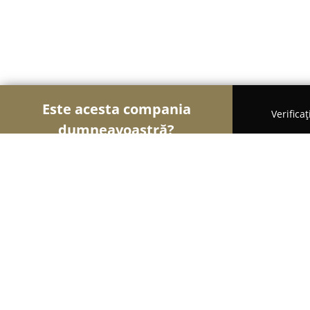
Este acesta compania
Verifica
dumneavoastră?
Șoimii Nunților
Rochii de Mireasă, Organizatori
Transilvania Events Hall
9
(533)