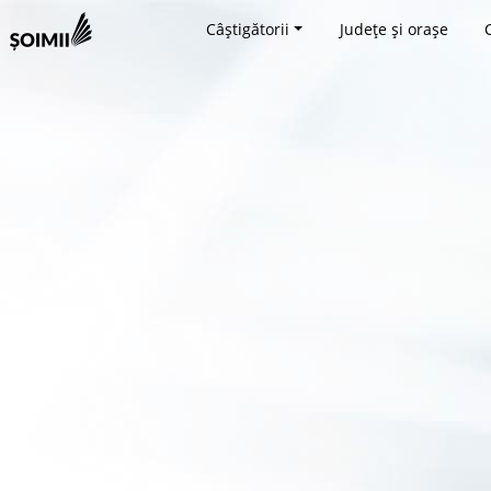
Câștigătorii
Județe și orașe