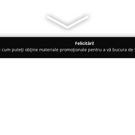
Felicitări!
ți cum puteți obține materiale promoționale pentru a vă bucura d
 Evenimente, Fotografi Nuntă - Cluj-Napoca
Transilvania Events 
Despre companie:
Amplasată în centrul municipi
remarcă drept un spațiu deoseb
precum nunți, botezuri, aniver
design elegant și flexibil, adapt