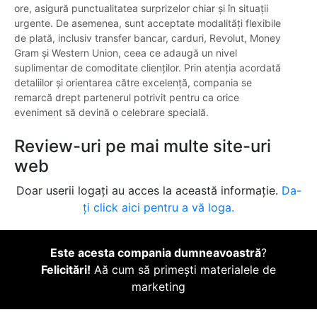
ore, asigură punctualitatea surprizelor chiar și în situații
urgente. De asemenea, sunt acceptate modalități flexibile
de plată, inclusiv transfer bancar, carduri, Revolut, Money
Gram și Western Union, ceea ce adaugă un nivel
suplimentar de comoditate clienților. Prin atenția acordată
detaliilor și orientarea către excelență, compania se
remarcă drept partenerul potrivit pentru ca orice
eveniment să devină o celebrare specială.
Review-uri pe mai multe site-uri
web
Doar userii logați au acces la această informație.
Da-
ți click aici pentru a vă loga.
Este acesta compania dumneavoastră
?
Felicitări!
Aă cum să primești materialele de
marketing