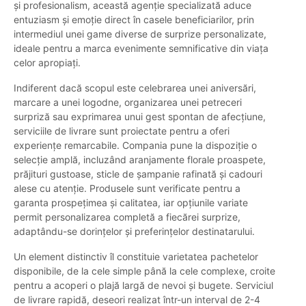
și profesionalism, această agenție specializată aduce
entuziasm și emoție direct în casele beneficiarilor, prin
intermediul unei game diverse de surprize personalizate,
ideale pentru a marca evenimente semnificative din viața
celor apropiați.
Indiferent dacă scopul este celebrarea unei aniversări,
marcare a unei logodne, organizarea unei petreceri
surpriză sau exprimarea unui gest spontan de afecțiune,
serviciile de livrare sunt proiectate pentru a oferi
experiențe remarcabile. Compania pune la dispoziție o
selecție amplă, incluzând aranjamente florale proaspete,
prăjituri gustoase, sticle de șampanie rafinată și cadouri
alese cu atenție. Produsele sunt verificate pentru a
garanta prospețimea și calitatea, iar opțiunile variate
permit personalizarea completă a fiecărei surprize,
adaptându-se dorințelor și preferințelor destinatarului.
Un element distinctiv îl constituie varietatea pachetelor
disponibile, de la cele simple până la cele complexe, croite
pentru a acoperi o plajă largă de nevoi și bugete. Serviciul
de livrare rapidă, deseori realizat într-un interval de 2-4