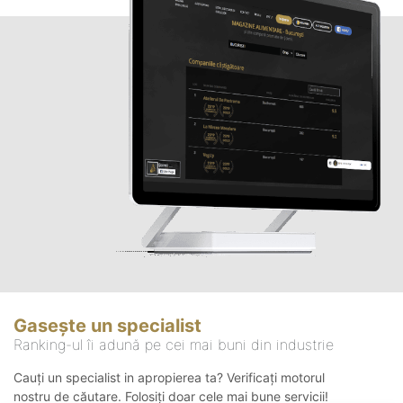
Gasește un specialist
Ranking-ul îi adună pe cei mai buni din industrie
Cauți un specialist in apropierea ta? Verificați motorul
nostru de căutare. Folosiți doar cele mai bune servicii!