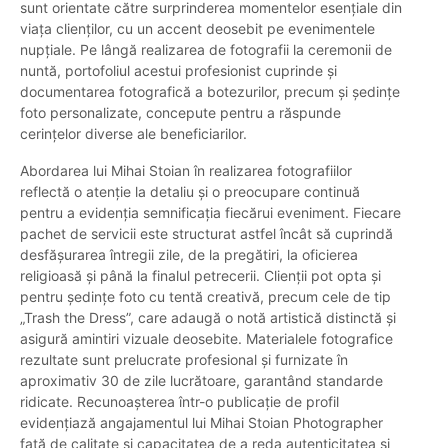
sunt orientate către surprinderea momentelor esențiale din
viața clienților, cu un accent deosebit pe evenimentele
nupțiale. Pe lângă realizarea de fotografii la ceremonii de
nuntă, portofoliul acestui profesionist cuprinde și
documentarea fotografică a botezurilor, precum și ședințe
foto personalizate, concepute pentru a răspunde
cerințelor diverse ale beneficiarilor.
Abordarea lui Mihai Stoian în realizarea fotografiilor
reflectă o atenție la detaliu și o preocupare continuă
pentru a evidenția semnificația fiecărui eveniment. Fiecare
pachet de servicii este structurat astfel încât să cuprindă
desfășurarea întregii zile, de la pregătiri, la oficierea
religioasă și până la finalul petrecerii. Clienții pot opta și
pentru ședințe foto cu tentă creativă, precum cele de tip
„Trash the Dress”, care adaugă o notă artistică distinctă și
asigură amintiri vizuale deosebite. Materialele fotografice
rezultate sunt prelucrate profesional și furnizate în
aproximativ 30 de zile lucrătoare, garantând standarde
ridicate. Recunoașterea într-o publicație de profil
evidențiază angajamentul lui Mihai Stoian Photographer
față de calitate și capacitatea de a reda autenticitatea și