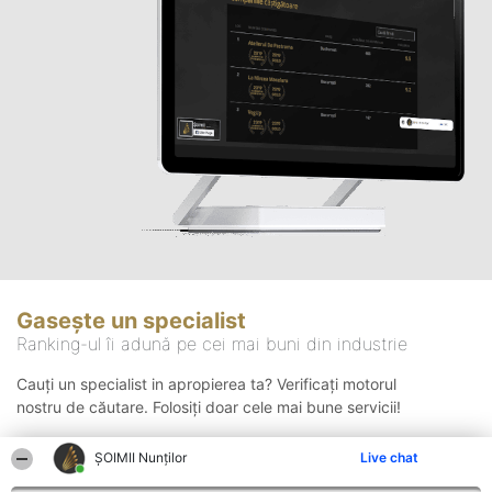
Gasește un specialist
Ranking-ul îi adună pe cei mai buni din industrie
Cauți un specialist in apropierea ta? Verificați motorul
nostru de căutare. Folosiți doar cele mai bune servicii!
ȘOIMII Nunților
Live chat
Căutare