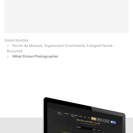
Șoimii Nunților
Rochii de Mireasă, Organizatori Evenimente, Fotografi Nuntă -
Bucureşti
Mihai Stoian Photographer