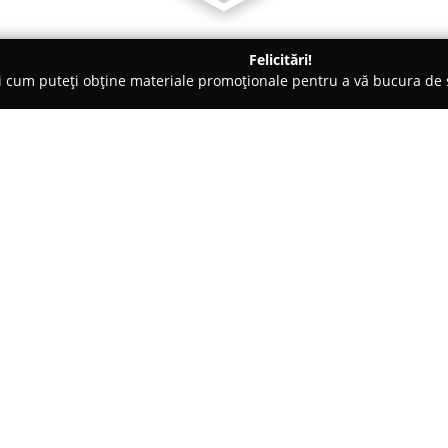
Felicitări!
ți cum puteți obține materiale promoționale pentru a vă bucura d
 Evenimente, Fotografi Nuntă - Suceava
SOUND 4 PARTY
Despre companie:
SOUND 4 PARTY
reprezintă o f
printre care se numără atât nu
având sediul în Suceava. Având
echipa din cadrul companiei s
deosebite și captivante, punând
momentele importante să se de
Compania se bucură de recunoa