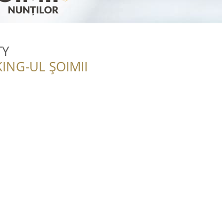
TY
ING-UL ȘOIMII