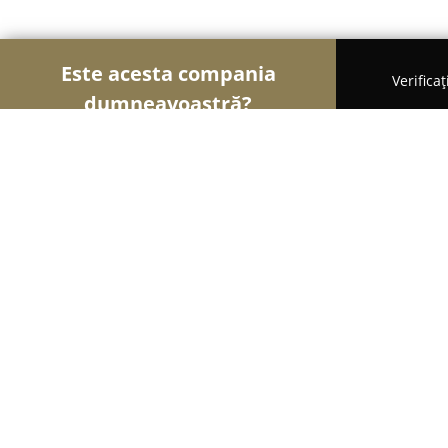
Este acesta compania
Verifica
dumneavoastră?
Șoimii Nunților
Rochii de Mireasă, Organizatori
SOUND 4 PARTY
8.9
(16)
Salcea, Strada Ștefan Răzvan
Afișează numărul de telefon