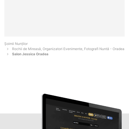
Șoimii Nunților
Rochii de Mireasă, Organizatori Evenimente, Fotografi Nuntă - Oradea
Salon Jessica Oradea