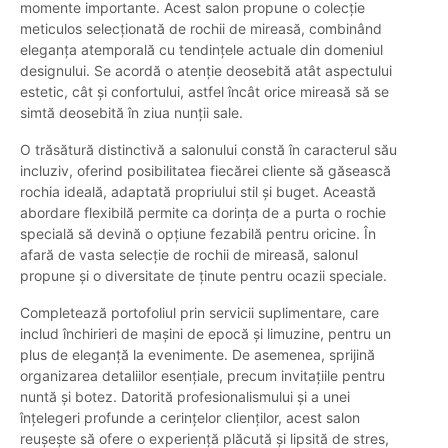
momente importante. Acest salon propune o colecție
meticulos selecționată de rochii de mireasă, combinând
eleganța atemporală cu tendințele actuale din domeniul
designului. Se acordă o atenție deosebită atât aspectului
estetic, cât și confortului, astfel încât orice mireasă să se
simtă deosebită în ziua nunții sale.
O trăsătură distinctivă a salonului constă în caracterul său
incluziv, oferind posibilitatea fiecărei cliente să găsească
rochia ideală, adaptată propriului stil și buget. Această
abordare flexibilă permite ca dorința de a purta o rochie
specială să devină o opțiune fezabilă pentru oricine. În
afară de vasta selecție de rochii de mireasă, salonul
propune și o diversitate de ținute pentru ocazii speciale.
Completează portofoliul prin servicii suplimentare, care
includ închirieri de mașini de epocă și limuzine, pentru un
plus de eleganță la evenimente. De asemenea, sprijină
organizarea detaliilor esențiale, precum invitațiile pentru
nuntă și botez. Datorită profesionalismului și a unei
înțelegeri profunde a cerințelor clienților, acest salon
reușește să ofere o experiență plăcută și lipsită de stres,