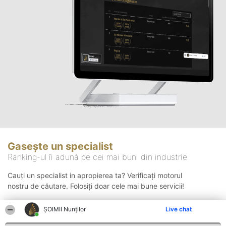
Gasește un specialist
Ranking-ul îi adună pe cei mai buni din industrie
Cauți un specialist in apropierea ta? Verificați motorul
nostru de căutare. Folosiți doar cele mai bune servicii!
ȘOIMII Nunților
Live chat
Căutare