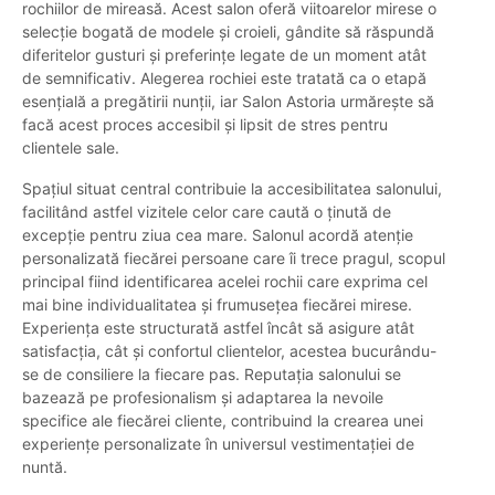
rochiilor de mireasă. Acest salon oferă viitoarelor mirese o
selecție bogată de modele și croieli, gândite să răspundă
diferitelor gusturi și preferințe legate de un moment atât
de semnificativ. Alegerea rochiei este tratată ca o etapă
esențială a pregătirii nunții, iar Salon Astoria urmărește să
facă acest proces accesibil și lipsit de stres pentru
clientele sale.
Spațiul situat central contribuie la accesibilitatea salonului,
facilitând astfel vizitele celor care caută o ținută de
excepție pentru ziua cea mare. Salonul acordă atenție
personalizată fiecărei persoane care îi trece pragul, scopul
principal fiind identificarea acelei rochii care exprima cel
mai bine individualitatea și frumusețea fiecărei mirese.
Experiența este structurată astfel încât să asigure atât
satisfacția, cât și confortul clientelor, acestea bucurându-
se de consiliere la fiecare pas. Reputația salonului se
bazează pe profesionalism și adaptarea la nevoile
specifice ale fiecărei cliente, contribuind la crearea unei
experiențe personalizate în universul vestimentației de
nuntă.