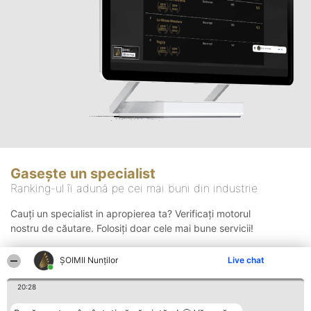
Gasește un specialist
Ranking-ul îi adună pe cei mai buni din industrie
Cauți un specialist in apropierea ta? Verificați motorul
nostru de căutare. Folosiți doar cele mai bune servicii!
ȘOIMII Nunților
Live chat
Căutare
20:28