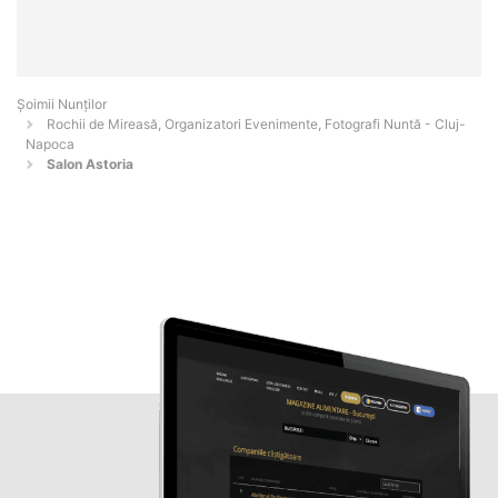
Șoimii Nunților
Rochii de Mireasă, Organizatori Evenimente, Fotografi Nuntă - Cluj-
Napoca
Salon Astoria