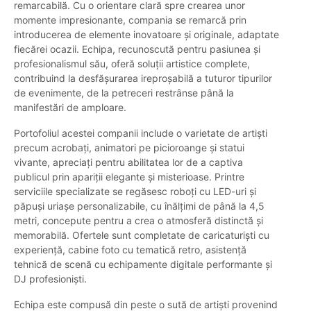
remarcabilă. Cu o orientare clară spre crearea unor
momente impresionante, compania se remarcă prin
introducerea de elemente inovatoare și originale, adaptate
fiecărei ocazii. Echipa, recunoscută pentru pasiunea și
profesionalismul său, oferă soluții artistice complete,
contribuind la desfășurarea ireproșabilă a tuturor tipurilor
de evenimente, de la petreceri restrânse până la
manifestări de amploare.
Portofoliul acestei companii include o varietate de artiști
precum acrobați, animatori pe picioroange și statui
vivante, apreciați pentru abilitatea lor de a captiva
publicul prin apariții elegante și misterioase. Printre
serviciile specializate se regăsesc roboți cu LED-uri și
păpuși uriașe personalizabile, cu înălțimi de până la 4,5
metri, concepute pentru a crea o atmosferă distinctă și
memorabilă. Ofertele sunt completate de caricaturiști cu
experiență, cabine foto cu tematică retro, asistență
tehnică de scenă cu echipamente digitale performante și
DJ profesioniști.
Echipa este compusă din peste o sută de artiști provenind