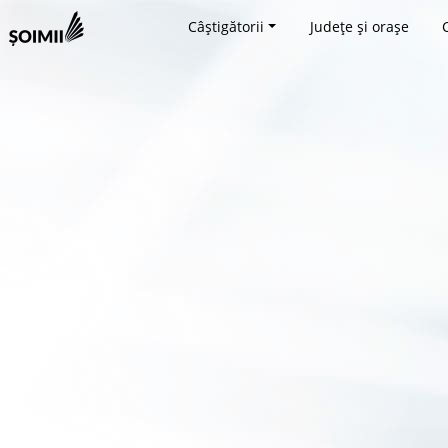
Câștigătorii
Județe și orașe