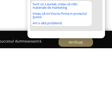
Sunt un Laureat, vreau să ridic
materiale de marketing
Vreau să-mi înscriu firma in proiectul
Șoimii
Am o altă problemă
e succesul dumneavoastră.
Verificați
că în Târgoviște ca un punct de referință pentru
estinate ocaziilor speciale. Compania este
e rochii de seară, rochii pentru cununia civilă,
lor sau soacrelor, oferind o diversitate