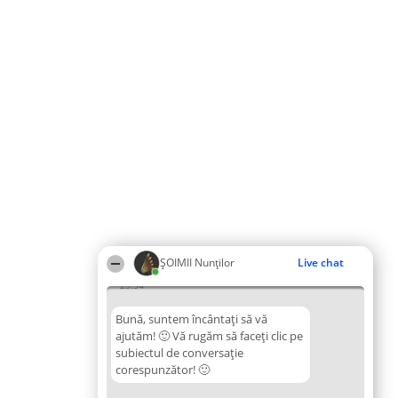
ȘOIMII Nunților
Live chat
23:34
Bună, suntem încântați să vă
ajutăm! 🙂 Vă rugăm să faceți clic pe
subiectul de conversație
corespunzător! 🙂