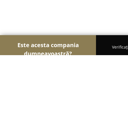
Este acesta compania
Verifica
dumneavoastră?
Șoimii Nunților
Rochii de Mireasă, Organizatori 
Rochii de seara Alizze
9.8
(177)