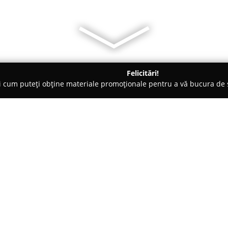
Felicitări!
ți cum puteți obține materiale promoționale pentru a vă bucura d
Evenimente, Fotografi Nuntă - Târgovişte
Rochii de seara Alizze
Despre companie:
Rochii de seara Alizze
se remar
realizarea ținutelor elegante d
specializată în confecționarea d
precum și creații dedicate nașe