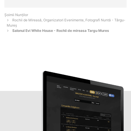
Șoimii Nunților
Rochii de Mireasă, Organizatori Evenimente, Fotografi Nuntă - Târgu-
Mureş
Salonul Evi White House - Rochii de mireasa Targu Mures