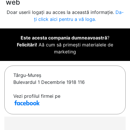
web
Doar userii logați au acces la această informație.
Da-
ți click aici pentru a vă loga.
Este acesta compania dumneavoastră
?
Felicitări!
Aă cum să primești materialele de
marketing
Târgu-Mureş
Bulevardul 1 Decembrie 1918 116
Vezi profilul firmei pe