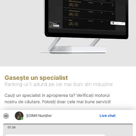
Gasește un specialist
Ranking-ul îi adună pe cei mai buni din industrie
Cauți un specialist in apropierea ta? Verificați motorul
nostru de căutare. Folosiți doar cele mai bune servicii!
ȘOIMII Nunților
Live chat
Căutare
01:34