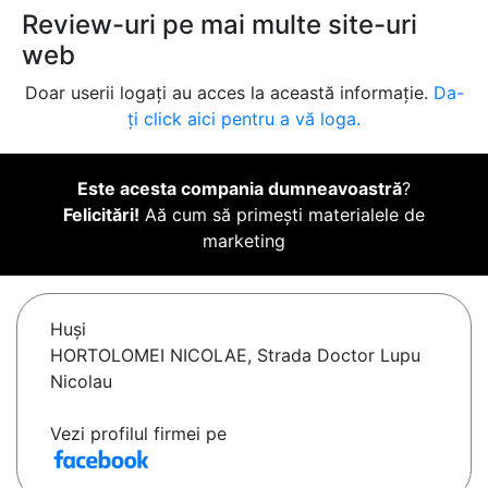
Review-uri pe mai multe site-uri
web
Doar userii logați au acces la această informație.
Da-
ți click aici pentru a vă loga.
Este acesta compania dumneavoastră
?
Felicitări!
Aă cum să primești materialele de
marketing
Huşi
HORTOLOMEI NICOLAE, Strada Doctor Lupu
Nicolau
Vezi profilul firmei pe