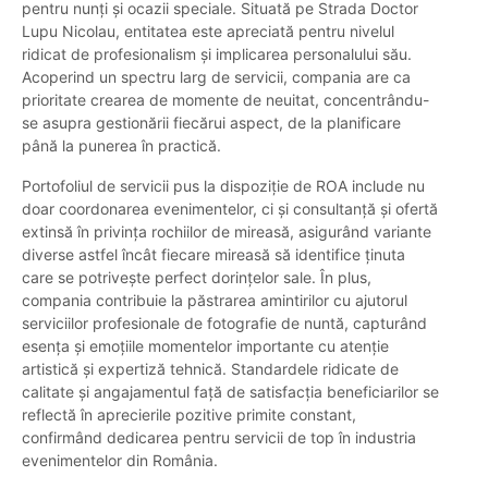
pentru nunți și ocazii speciale. Situată pe Strada Doctor
Lupu Nicolau, entitatea este apreciată pentru nivelul
ridicat de profesionalism și implicarea personalului său.
Acoperind un spectru larg de servicii, compania are ca
prioritate crearea de momente de neuitat, concentrându-
se asupra gestionării fiecărui aspect, de la planificare
până la punerea în practică.
Portofoliul de servicii pus la dispoziție de ROA include nu
doar coordonarea evenimentelor, ci și consultanță și ofertă
extinsă în privința rochiilor de mireasă, asigurând variante
diverse astfel încât fiecare mireasă să identifice ținuta
care se potrivește perfect dorințelor sale. În plus,
compania contribuie la păstrarea amintirilor cu ajutorul
serviciilor profesionale de fotografie de nuntă, capturând
esența și emoțiile momentelor importante cu atenție
artistică și expertiză tehnică. Standardele ridicate de
calitate și angajamentul față de satisfacția beneficiarilor se
reflectă în aprecierile pozitive primite constant,
confirmând dedicarea pentru servicii de top în industria
evenimentelor din România.