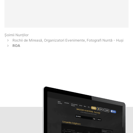
Șoimii Nunților
Rochii de Mireasă, Organizatori Evenimente, Fotografi Nuntă - Huşi
ROA