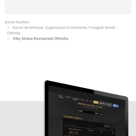
Șoimii Nunților
Rochii de Mireasă, Organizatori Evenimente, Fotografi Nuntă -
Olteniţa
Viky Stoica Restaurant Oltenita