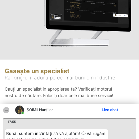
Gasește un specialist
Ranking-ul îi adună pe cei mai buni din industrie
Cauți un specialist in apropierea ta? Verificați motorul
nostru de căutare. Folosiți doar cele mai bune servicii!
ȘOIMII Nunților
Live chat
Căutare
17:55
Bună, suntem încântați să vă ajutăm! 🙂 Vă rugăm