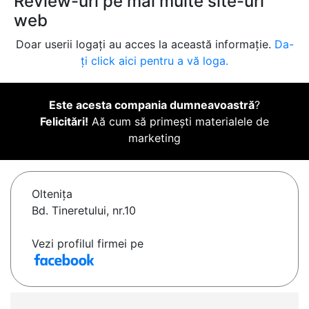
Review-uri pe mai multe site-uri
web
Doar userii logați au acces la această informație.
Da-
ți click aici pentru a vă loga.
Este acesta compania dumneavoastră
?
Felicitări!
Aă cum să primești materialele de
marketing
Olteniţa
Bd. Tineretului, nr.10
Vezi profilul firmei pe