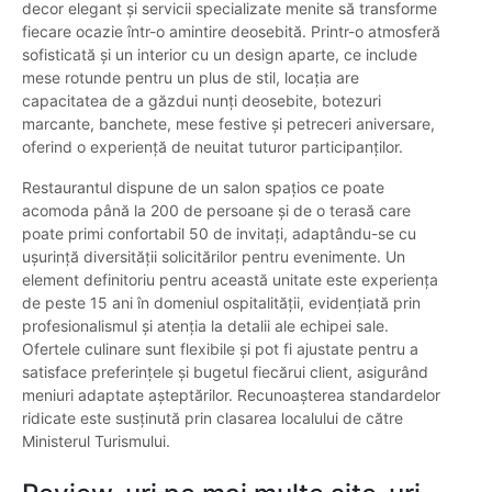
decor elegant și servicii specializate menite să transforme
fiecare ocazie într-o amintire deosebită. Printr-o atmosferă
sofisticată și un interior cu un design aparte, ce include
mese rotunde pentru un plus de stil, locația are
capacitatea de a găzdui nunți deosebite, botezuri
marcante, banchete, mese festive și petreceri aniversare,
oferind o experiență de neuitat tuturor participanților.
Restaurantul dispune de un salon spațios ce poate
acomoda până la 200 de persoane și de o terasă care
poate primi confortabil 50 de invitați, adaptându-se cu
ușurință diversității solicitărilor pentru evenimente. Un
element definitoriu pentru această unitate este experiența
de peste 15 ani în domeniul ospitalității, evidențiată prin
profesionalismul și atenția la detalii ale echipei sale.
Ofertele culinare sunt flexibile și pot fi ajustate pentru a
satisface preferințele și bugetul fiecărui client, asigurând
meniuri adaptate așteptărilor. Recunoașterea standardelor
ridicate este susținută prin clasarea localului de către
Ministerul Turismului.