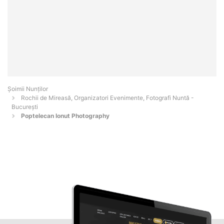
Șoimii Nunților
Rochii de Mireasă, Organizatori Evenimente, Fotografi Nuntă -
Bucureşti
Poptelecan Ionut Photography