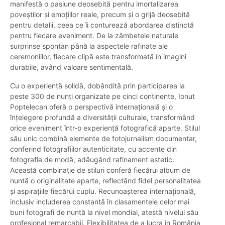
manifestă o pasiune deosebită pentru imortalizarea
poveștilor și emoțiilor reale, precum și o grijă deosebită
pentru detalii, ceea ce îi conturează abordarea distinctă
pentru fiecare eveniment. De la zâmbetele naturale
surprinse spontan până la aspectele rafinate ale
ceremoniilor, fiecare clipă este transformată în imagini
durabile, având valoare sentimentală.
Cu o experiență solidă, dobândită prin participarea la
peste 300 de nunți organizate pe cinci continente, Ionut
Poptelecan oferă o perspectivă internațională și o
înțelegere profundă a diversității culturale, transformând
orice eveniment într-o experiență fotografică aparte. Stilul
său unic combină elemente de fotojurnalism documentar,
conferind fotografiilor autenticitate, cu accente din
fotografia de modă, adăugând rafinament estetic.
Această combinație de stiluri conferă fiecărui album de
nuntă o originalitate aparte, reflectând fidel personalitatea
și aspirațiile fiecărui cuplu. Recunoașterea internațională,
inclusiv includerea constantă în clasamentele celor mai
buni fotografi de nuntă la nivel mondial, atestă nivelul său
profesional remarcabil. Flexibilitatea de a lucra în România