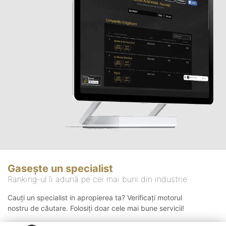
Gasește un specialist
Ranking-ul îi adună pe cei mai buni din industrie
Cauți un specialist in apropierea ta? Verificați motorul
nostru de căutare. Folosiți doar cele mai bune servicii!