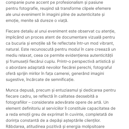
companie pune accent pe profesionalism și pasiune
pentru fotografie, reușind să transforme clipele efemere
ale unui eveniment în imagini pline de autenticitate și
emoție, menite să dureze o viață.
Fiecare detaliu al unui eveniment este observat cu atenție,
implicând un proces atent de documentare vizuală pentru
ca bucuria și emoțiile să fie reflectate într-un mod vibrant,
natural. Este recunoscută pentru modul în care creează un
mediu relaxat, ceea ce permite evidențierea autenticității
și frumuseții fiecărui cuplu. Printr-o perspectivă artistică și
o abordare adaptată nevoilor fiecărei perechi, fotograful
oferă sprijin mirilor în fața camerei, generând imagini
sugestive, încărcate de semnificație.
Munca depusă, precum și entuziasmul și dedicarea pentru
fiecare cadru, se reflectă în calitatea deosebită a
fotografiilor – considerate adevărate opere de artă. Un
element definitoriu al serviciilor îl constituie capacitatea de
a reda emoții greu de exprimat în cuvinte, completată de
dorința constantă de a depăși așteptările clienților.
Răbdarea, atitudinea pozitivă și energia molipsitoare