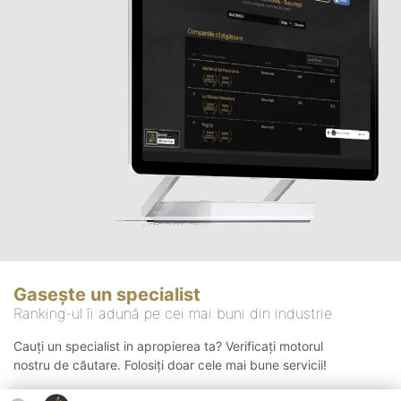
Gasește un specialist
Ranking-ul îi adună pe cei mai buni din industrie
Cauți un specialist in apropierea ta? Verificați motorul
nostru de căutare. Folosiți doar cele mai bune servicii!