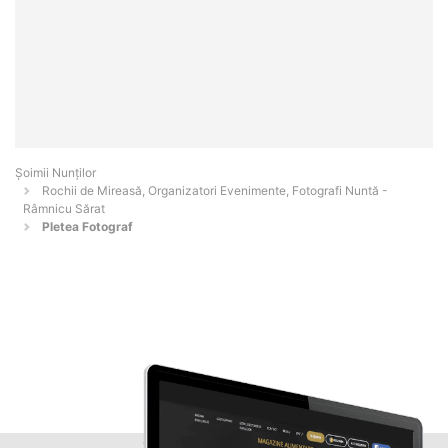
Șoimii Nunților
Rochii de Mireasă, Organizatori Evenimente, Fotografi Nuntă -
Râmnicu Sărat
Pletea Fotograf