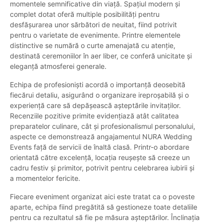
momentele semnificative din viață. Spațiul modern și
complet dotat oferă multiple posibilități pentru
desfășurarea unor sărbători de neuitat, fiind potrivit
pentru o varietate de evenimente. Printre elementele
distinctive se numără o curte amenajată cu atenție,
destinată ceremoniilor în aer liber, ce conferă unicitate și
eleganță atmosferei generale.
Echipa de profesioniști acordă o importanță deosebită
fiecărui detaliu, asigurând o organizare ireproșabilă și o
experiență care să depășească așteptările invitaților.
Recenziile pozitive primite evidențiază atât calitatea
preparatelor culinare, cât și profesionalismul personalului,
aspecte ce demonstrează angajamentul NURA Wedding
Events față de servicii de înaltă clasă. Printr-o abordare
orientată către excelență, locația reușește să creeze un
cadru festiv și primitor, potrivit pentru celebrarea iubirii și
a momentelor fericite.
Fiecare eveniment organizat aici este tratat ca o poveste
aparte, echipa fiind pregătită să gestioneze toate detaliile
pentru ca rezultatul să fie pe măsura așteptărilor. Înclinația