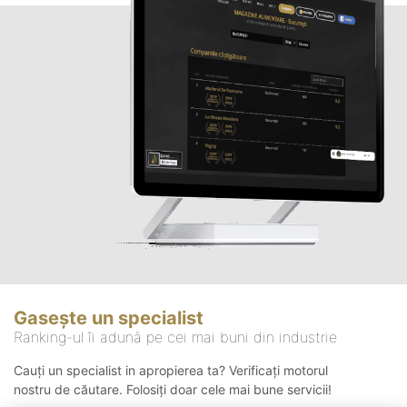
Gasește un specialist
Ranking-ul îi adună pe cei mai buni din industrie
Cauți un specialist in apropierea ta? Verificați motorul
nostru de căutare. Folosiți doar cele mai bune servicii!