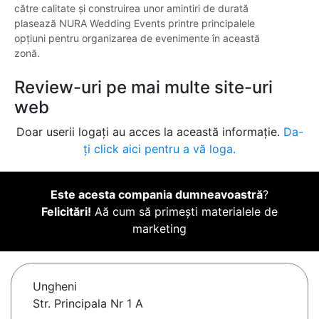
către calitate și construirea unor amintiri de durată
plasează NURA Wedding Events printre principalele
opțiuni pentru organizarea de evenimente în această
zonă.
Review-uri pe mai multe site-uri
web
Doar userii logați au acces la această informație.
Da-
ți click aici pentru a vă loga.
Este acesta compania dumneavoastră
?
Felicitări!
Aă cum să primești materialele de
marketing
Ungheni
Str. Principala Nr 1 A