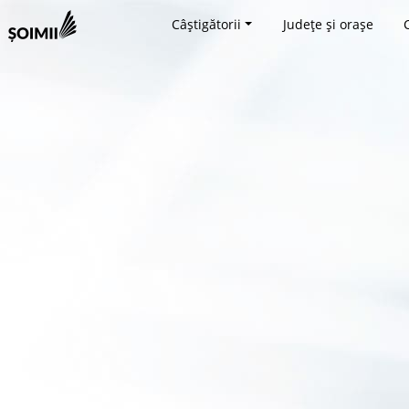
Câștigătorii
Județe și orașe