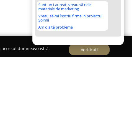
Sunt un Laureat, vreau să ridic
materiale de marketing
Vreau să-mi înscriu firma in proiectul
Șoimii
Am o altă problemă
e succesul dumneavoastră.
Verificați
rid,
Ha Ha Kids
constituie un punct de referință
i dezvoltarea copiilor. Acest loc de joacă modern
un spațiu sigur și incitant unde cei mici pot
distractive. Interiorul spațios permite desfășurarea