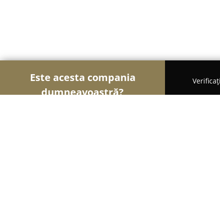
Este acesta compania
Verifica
dumneavoastră?
Șoimii Nunților
Rochii de Mireasă, Organizatori 
Ha Ha Kids - Loc de Joacă
9
(30)