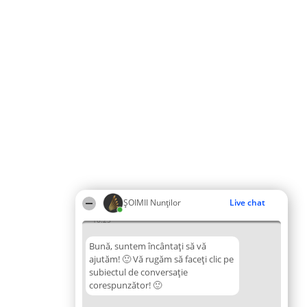
ȘOIMII Nunților
Live chat
10:25
Bună, suntem încântați să vă
ajutăm! 🙂 Vă rugăm să faceți clic pe
subiectul de conversație
corespunzător! 🙂