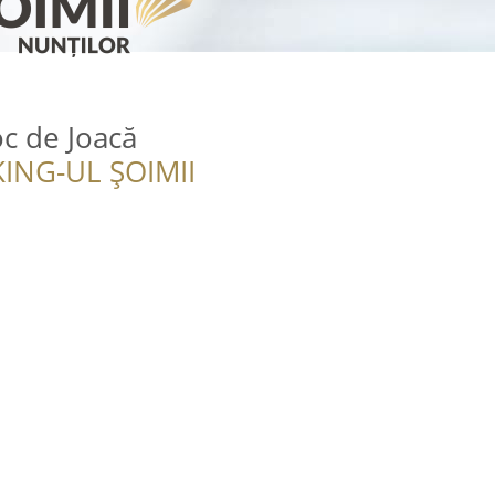
oc de Joacă
ING-UL ȘOIMII