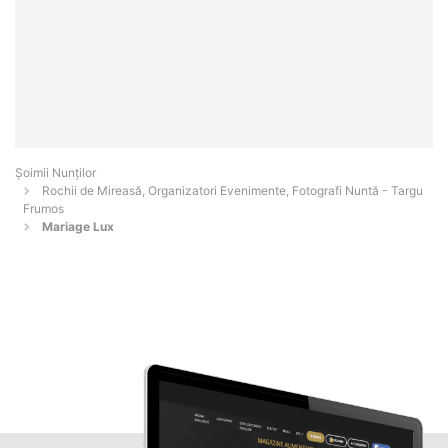
Șoimii Nunților
Rochii de Mireasă, Organizatori Evenimente, Fotografi Nuntă - Targu
Frumos
Mariage Lux