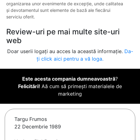
organizarea unor evenimente de excepție, unde calitatea
și devotamentul sunt elemente de bază ale fiecărui
serviciu oferit.
Review-uri pe mai multe site-uri
web
Doar userii logați au acces la această informație.
Da-
ți click aici pentru a vă loga.
Este acesta compania dumneavoastră
?
Felicitări!
Aă cum să primești materialele de
marketing
Targu Frumos
22 Decembrie 1989