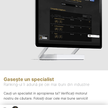
Gasește un specialist
Ranking-ul îi adună pe cei mai buni din industrie
Cauți un specialist in apropierea ta? Verificați motorul
nostru de căutare. Folosiți doar cele mai bune servicii!