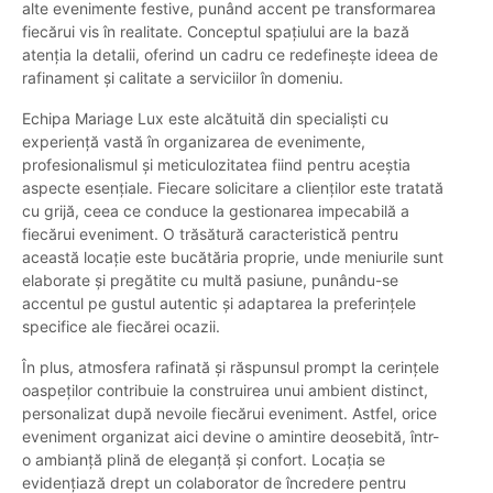
alte evenimente festive, punând accent pe transformarea
fiecărui vis în realitate. Conceptul spațiului are la bază
atenția la detalii, oferind un cadru ce redefinește ideea de
rafinament și calitate a serviciilor în domeniu.
Echipa Mariage Lux este alcătuită din specialiști cu
experiență vastă în organizarea de evenimente,
profesionalismul și meticulozitatea fiind pentru aceștia
aspecte esențiale. Fiecare solicitare a clienților este tratată
cu grijă, ceea ce conduce la gestionarea impecabilă a
fiecărui eveniment. O trăsătură caracteristică pentru
această locație este bucătăria proprie, unde meniurile sunt
elaborate și pregătite cu multă pasiune, punându-se
accentul pe gustul autentic și adaptarea la preferințele
specifice ale fiecărei ocazii.
În plus, atmosfera rafinată și răspunsul prompt la cerințele
oaspeților contribuie la construirea unui ambient distinct,
personalizat după nevoile fiecărui eveniment. Astfel, orice
eveniment organizat aici devine o amintire deosebită, într-
o ambianță plină de eleganță și confort. Locația se
evidențiază drept un colaborator de încredere pentru