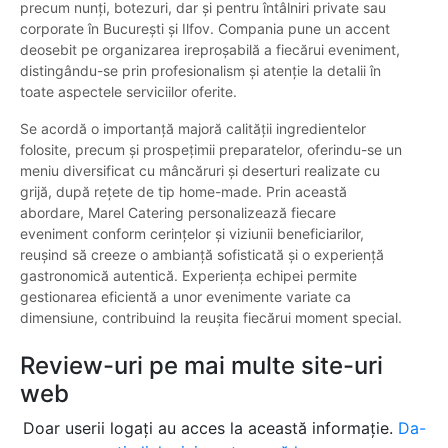
precum nunți, botezuri, dar și pentru întâlniri private sau
corporate în București și Ilfov. Compania pune un accent
deosebit pe organizarea ireproșabilă a fiecărui eveniment,
distingându-se prin profesionalism și atenție la detalii în
toate aspectele serviciilor oferite.
Se acordă o importanță majoră calității ingredientelor
folosite, precum și prospețimii preparatelor, oferindu-se un
meniu diversificat cu mâncăruri și deserturi realizate cu
grijă, după rețete de tip home-made. Prin această
abordare, Marel Catering personalizează fiecare
eveniment conform cerințelor și viziunii beneficiarilor,
reușind să creeze o ambianță sofisticată și o experiență
gastronomică autentică. Experiența echipei permite
gestionarea eficientă a unor evenimente variate ca
dimensiune, contribuind la reușita fiecărui moment special.
Review-uri pe mai multe site-uri
web
Doar userii logați au acces la această informație.
Da-