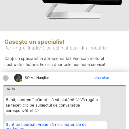
Gasește un specialist
Ranking-ul îi adună pe cei mai buni din industrie
Cauți un specialist in apropierea ta? Verificați motorul
nostru de căutare. Folosiți doar cele mai bune servicii!
ȘOIMII Nunților
Live chat
Căutare
02:50
Bună, suntem încântați să vă ajutăm! 🙂 Vă rugăm
să faceți clic pe subiectul de conversație
corespunzător! 🙂
Sunt un Laureat, vreau să ridic materiale de
Organizator Ranking
Plebiscyt
Contact
marketing