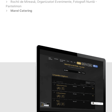
Rochii de Mireasă, Organizatori Evenimente, Fotografi Nuntă -
Pantelimon
Marel Catering