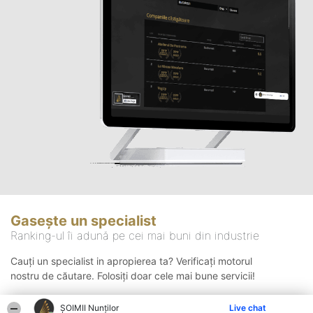
Gasește un specialist
Ranking-ul îi adună pe cei mai buni din industrie
Cauți un specialist in apropierea ta? Verificați motorul
nostru de căutare. Folosiți doar cele mai bune servicii!
ȘOIMII Nunților
Live chat