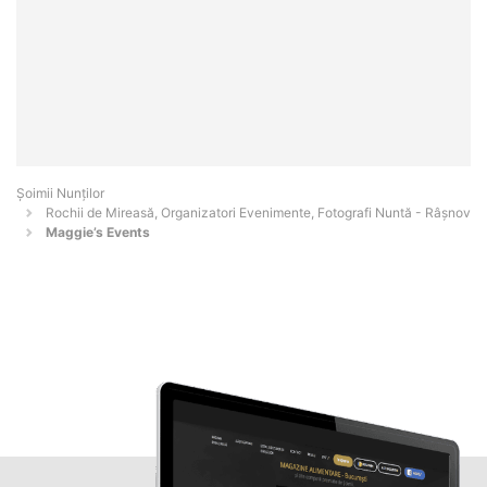
Șoimii Nunților
Rochii de Mireasă, Organizatori Evenimente, Fotografi Nuntă - Râşnov
Maggie’s Events