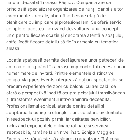
natural deosebit în orașul Râșnov. Compania are ca
principală specializare organizarea de nunți, dar și a altor
evenimente speciale, abordând fiecare etapă de
planificare cu implicare și profesionalism. Se oferă servicii
complete, acestea incluzând dezvoltarea unui concept
unic pentru fiecare ocazie și decorarea atentă a spațiului,
astfel încât fiecare detaliu să fie în armonie cu tematica
aleasă.
Locația spațioasă permite desfășurarea unor petreceri de
amploare, asigurând în același timp confortul necesar unui
număr mare de invitați. Printre elementele distinctive,
echipa Maggie’s Events integrează opțiuni spectaculoase,
precum experiențe de zbor cu balonul cu aer cald, ce
oferă o perspectivă inedită asupra peisajului transilvănean
și transformă evenimentul într-o amintire deosebită.
Profesionalismul echipei, atenția pentru detalii și
adaptarea la cerințele clienților sunt constant evidențiate
în feedback-ul pozitiv primit, iar calitatea serviciilor,
incluzând experiențele culinare rafinate și servirea
ireproșabilă, rămâne la un nivel înalt. Echipa Maggie’s
Events se străduiește să asigure o organizare fără cusur