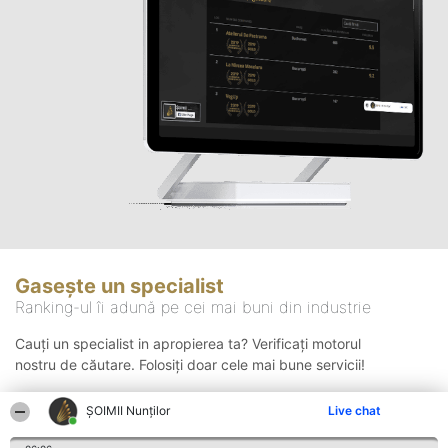
Gasește un specialist
Ranking-ul îi adună pe cei mai buni din industrie
Cauți un specialist in apropierea ta? Verificați motorul
nostru de căutare. Folosiți doar cele mai bune servicii!
ȘOIMII Nunților
Live chat
Căutare