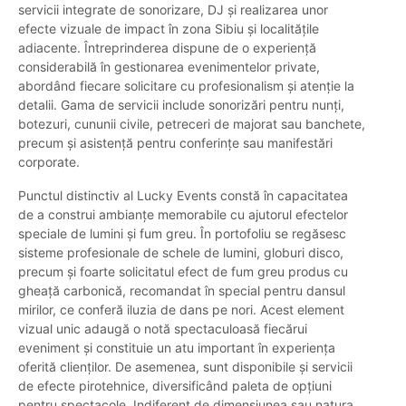
servicii integrate de sonorizare, DJ și realizarea unor
efecte vizuale de impact în zona Sibiu și localitățile
adiacente. Întreprinderea dispune de o experiență
considerabilă în gestionarea evenimentelor private,
abordând fiecare solicitare cu profesionalism și atenție la
detalii. Gama de servicii include sonorizări pentru nunți,
botezuri, cununii civile, petreceri de majorat sau banchete,
precum și asistență pentru conferințe sau manifestări
corporate.
Punctul distinctiv al Lucky Events constă în capacitatea
de a construi ambianțe memorabile cu ajutorul efectelor
speciale de lumini și fum greu. În portofoliu se regăsesc
sisteme profesionale de schele de lumini, globuri disco,
precum și foarte solicitatul efect de fum greu produs cu
gheață carbonică, recomandat în special pentru dansul
mirilor, ce conferă iluzia de dans pe nori. Acest element
vizual unic adaugă o notă spectaculoasă fiecărui
eveniment și constituie un atu important în experiența
oferită clienților. De asemenea, sunt disponibile și servicii
de efecte pirotehnice, diversificând paleta de opțiuni
pentru spectacole. Indiferent de dimensiunea sau natura