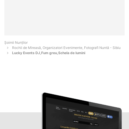
Șoimii Nunților
Rochii de Mireasă, Organizatori Evenimente, Fotografi Nuntă - Sibiu
Lucky Events DJ,Fum greu,Schela de lumini