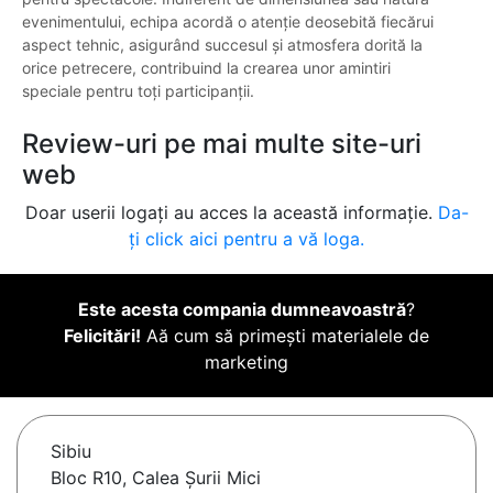
evenimentului, echipa acordă o atenție deosebită fiecărui
aspect tehnic, asigurând succesul și atmosfera dorită la
orice petrecere, contribuind la crearea unor amintiri
speciale pentru toți participanții.
Review-uri pe mai multe site-uri
web
Doar userii logați au acces la această informație.
Da-
ți click aici pentru a vă loga.
Este acesta compania dumneavoastră
?
Felicitări!
Aă cum să primești materialele de
marketing
Sibiu
Bloc R10, Calea Șurii Mici