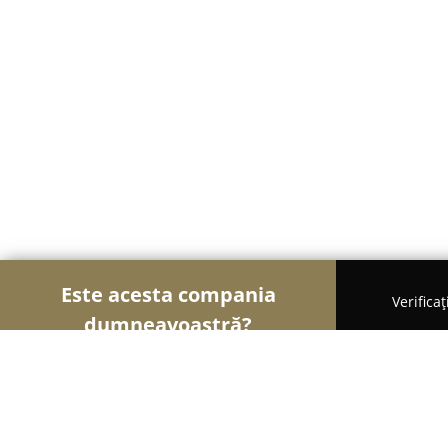
Este acesta compania
Verifica
dumneavoastră?
Șoimii Nunților
Rochii de Mireasă, Organizatori