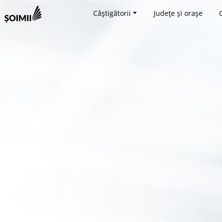
Câștigătorii
Județe și orașe