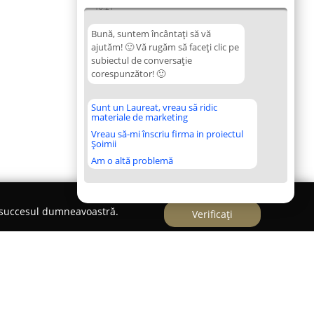
18:21
Bună, suntem încântați să vă
ajutăm! 🙂 Vă rugăm să faceți clic pe
subiectul de conversație
corespunzător! 🙂
Sunt un Laureat, vreau să ridic
materiale de marketing
Vreau să-mi înscriu firma in proiectul
Șoimii
Am o altă problemă
e succesul dumneavoastră.
Verificați