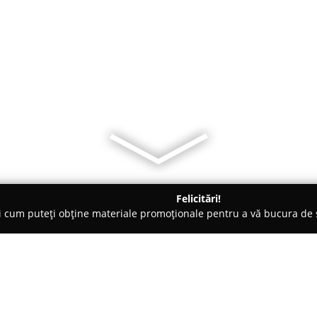
Felicitări!
ți cum puteți obține materiale promoționale pentru a vă bucura d
 Evenimente, Fotografi Nuntă - Oradea
La Vie est Belle