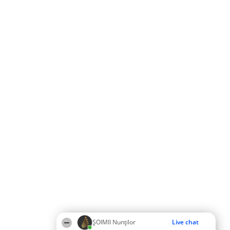
ȘOIMII Nunților
Live chat