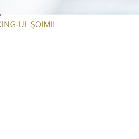
e
ING-UL ȘOIMII