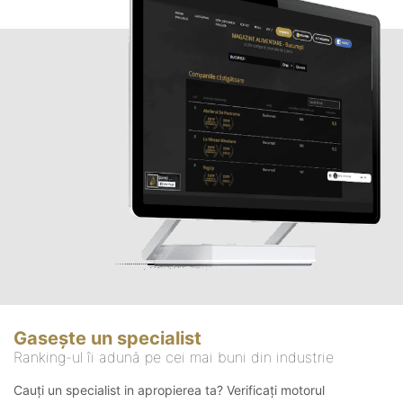
Gasește un specialist
Ranking-ul îi adună pe cei mai buni din industrie
Cauți un specialist in apropierea ta? Verificați motorul