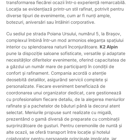
transformarea fiecărei ocazii într-o experiență remarcabilă.
Locația se evidențiază printr-un stil rafinat, potrivit pentru
diverse tipuri de evenimente, cum ar fi nunți ample,
botezuri, aniversări sau întâlniri corporative.
Cu sediul pe strada Poiana Ursului, numărul 5, la Brașov,
complexul îmbină într-un mod armonios eleganța spațiului
interior cu splendoarea naturii înconjurătoare.
K2 Alpin
pune la dispoziție saloane sofisticate, versatile și adaptate
necesităților diferitelor evenimente, oferind capacitatea de
a găzdui un număr mare de participanți în condiții de
confort și rafinament. Compania acordă o atenție
deosebită detaliilor, asigurând servicii complete și
personalizate. Fiecare eveniment beneficiază de
coordonarea unui organizator dedicat, care gestionează
cu profesionalism fiecare detaliu, de la alegerea meniurilor
rafinate și a pachetelor de băuturi până la decorul atent
selectat. Meniurile propuse sunt realizate cu migală,
prezentând o gamă diversă de preparate cu combinații
surprinzătoare de gusturi. Pentru ceremoniile de nuntă și
alte ocazii, se oferă transport între locație și hotelul
colaborator pentru persoanele principale implicate, iar