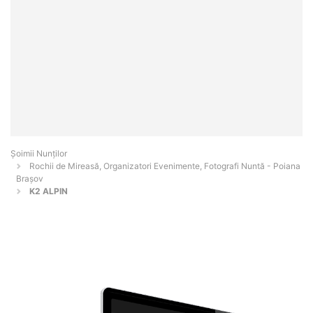
Șoimii Nunților
Rochii de Mireasă, Organizatori Evenimente, Fotografi Nuntă - Poiana
Braşov
K2 ALPIN