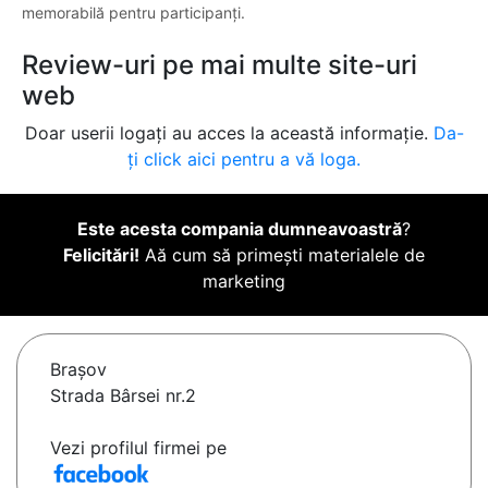
memorabilă pentru participanți.
Review-uri pe mai multe site-uri
web
Doar userii logați au acces la această informație.
Da-
ți click aici pentru a vă loga.
Este acesta compania dumneavoastră
?
Felicitări!
Aă cum să primești materialele de
marketing
Braşov
Strada Bârsei nr.2
Vezi profilul firmei pe