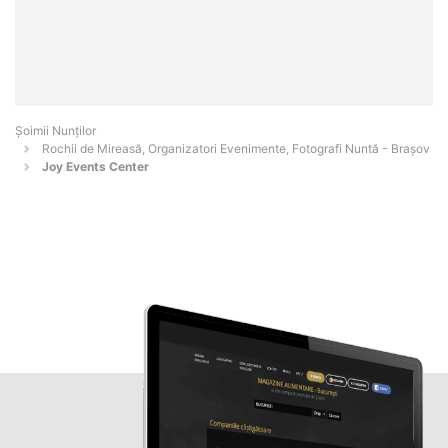
Șoimii Nunților
Rochii de Mireasă, Organizatori Evenimente, Fotografi Nuntă - Braşov
Joy Events Center