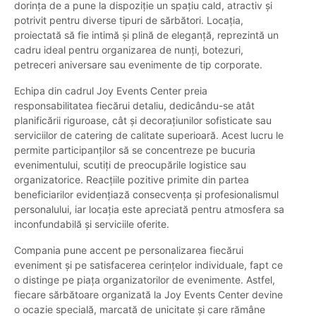
dorința de a pune la dispoziție un spațiu cald, atractiv și
potrivit pentru diverse tipuri de sărbători. Locația,
proiectată să fie intimă și plină de eleganță, reprezintă un
cadru ideal pentru organizarea de nunți, botezuri,
petreceri aniversare sau evenimente de tip corporate.
Echipa din cadrul Joy Events Center preia
responsabilitatea fiecărui detaliu, dedicându-se atât
planificării riguroase, cât și decorațiunilor sofisticate sau
serviciilor de catering de calitate superioară. Acest lucru le
permite participanților să se concentreze pe bucuria
evenimentului, scutiți de preocupările logistice sau
organizatorice. Reacțiile pozitive primite din partea
beneficiarilor evidențiază consecvența și profesionalismul
personalului, iar locația este apreciată pentru atmosfera sa
inconfundabilă și serviciile oferite.
Compania pune accent pe personalizarea fiecărui
eveniment și pe satisfacerea cerințelor individuale, fapt ce
o distinge pe piața organizatorilor de evenimente. Astfel,
fiecare sărbătoare organizată la Joy Events Center devine
o ocazie specială, marcată de unicitate și care rămâne