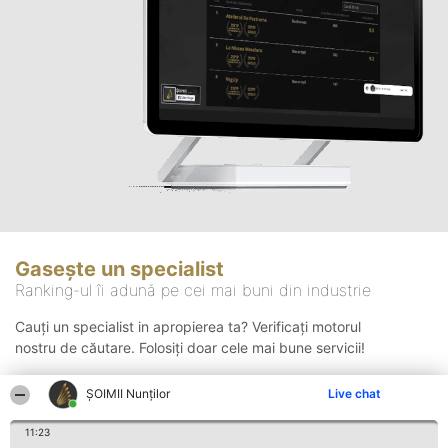
Gasește un specialist
Ranking-ul îi adună pe cei mai buni din industrie
Cauți un specialist in apropierea ta? Verificați motorul
nostru de căutare. Folosiți doar cele mai bune servicii!
ȘOIMII Nunților
Live chat
Căutare
11:23