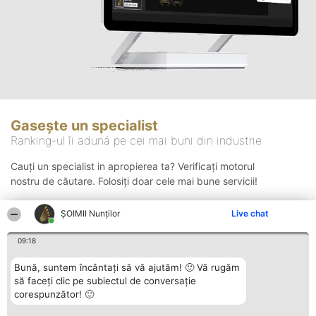
Gasește un specialist
Ranking-ul îi adună pe cei mai buni din industrie
Cauți un specialist in apropierea ta? Verificați motorul
nostru de căutare. Folosiți doar cele mai bune servicii!
ȘOIMII Nunților
Live chat
Căutare
09:18
Bună, suntem încântați să vă ajutăm! 🙂 Vă rugăm
să faceți clic pe subiectul de conversație
corespunzător! 🙂