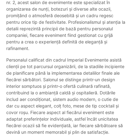
nr. 2, acest salon de evenimente este specializat în
organizarea de nunți, botezuri și diverse alte ocazii,
promițând o atmosferă deosebită și un cadru regesc
pentru orice tip de festivitate. Profesionalismul și atenția la
detalii reprezintă principii de bază pentru personalul
companiei, fiecare eveniment fiind gestionat cu grijă
pentru a crea o experiență definită de eleganță și
rafinament.
Personalul calificat din cadrul Imperial Evenimente asistă
clienții pe tot parcursul organizării, de la stadiile incipiente
de planificare până la implementarea detaliilor finale ale
fiecărei sărbători. Salonul se distinge printr-un design
interior somptuos și printr-o ofertă culinară rafinată,
contribuind la o ambianță caldă și ospitalieră. Dotările
includ aer condiționat, sistem audio modern, o cutie de
dar cu aspect elegant, colț foto, mese de tip cocktail și
covor roșu. Fiecare aspect al fiecărui eveniment este
adaptat preferințelor individuale, astfel încât unicitatea
fiecărei ocazii să fie evidențiată, iar fiecare sărbătoare să
devină un moment memorabil și plin de satisfacție.