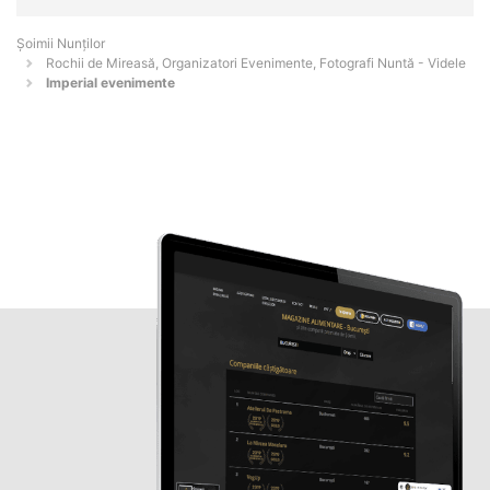
Șoimii Nunților
Rochii de Mireasă, Organizatori Evenimente, Fotografi Nuntă - Videle
Imperial evenimente